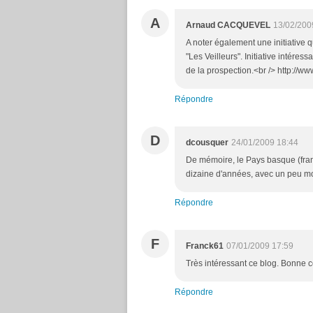
A
Arnaud CACQUEVEL
13/02/200
A noter également une initiative 
"Les Veilleurs". Initiative intére
de la prospection.<br /> http://ww
Répondre
D
dcousquer
24/01/2009 18:44
De mémoire, le Pays basque (franç
dizaine d'années, avec un peu mo
Répondre
F
Franck61
07/01/2009 17:59
Très intéressant ce blog. Bonne 
Répondre