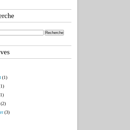
erche
ives
t
(1)
1)
1)
(2)
er
(3)