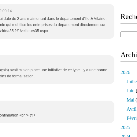
9 09:14
Rech
qui date de 2 ans maintenant dans le département d'Ille & Vilaine,
ssante qui mobilise les entreprises du département directement sur
w.idea35.fr/1/veilleurs35.aspx
Arch
ais) avait mis en place une initiative de ce type il y a une bonne
2026
ins de formalisation.
Juille
Juin
(
Mai
(
Avril
continuation.<br /> @+
Févri
2025
2024