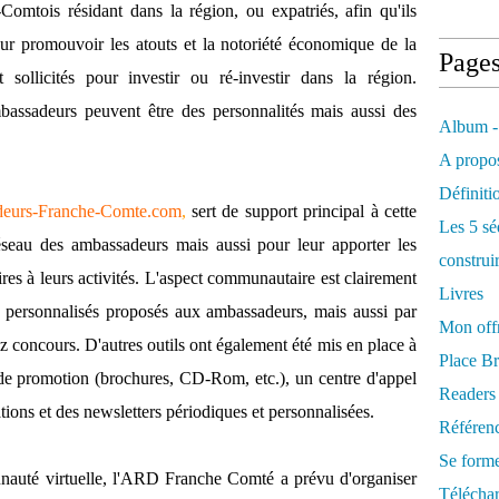
-Comtois résidant dans la région, ou expatriés, afin qu'ils
our promouvoir les atouts et la notoriété économique de la
Page
sollicités pour investir ou ré-investir dans la région.
 ambassadeurs peuvent être des personnalités mais aussi des
Album -
A propos
Définiti
eurs-Franche-Comte.com
,
sert de support principal à cette
Les 5 sé
réseau des ambassadeurs mais aussi pour leur apporter les
construi
ires à leurs activités. L'aspect communautaire est clairement
Livres
es personnalisés proposés aux ambassadeurs, mais aussi par
Mon offr
 concours. D'autres outils ont également été mis en place à
Place Br
 de promotion (brochures, CD-Rom, etc.), un centre d'appel
Readers
ons et des newsletters périodiques et personnalisées.
Référenc
Se form
nauté virtuelle, l'ARD Franche Comté a prévu d'organiser
Télécha