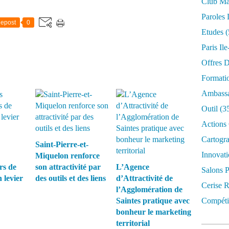
Club Mar
Paroles 
epost
0
Etudes
(
Paris Il
Offres D
Formati
Ambassa
Outil
(3
Actions 
Cartogr
Saint-Pierre-et-
Innovati
Miquelon renforce
s de
son attractivité par
L’Agence
Salons P
 levier
des outils et des liens
d’Attractivité de
Cerise R
l’Agglomération de
Saintes pratique avec
Compétit
bonheur le marketing
territorial