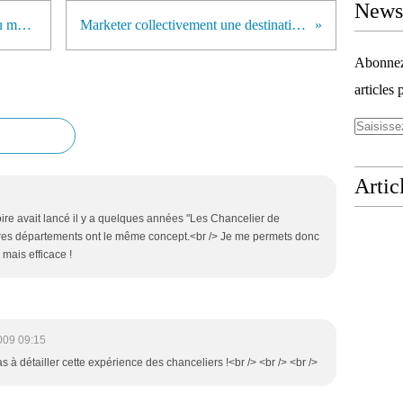
Newsl
La fidélisation, une variable clé du marketing mix d'Orléans
Marketer collectivement une destination : Thames Gateway
Abonnez-
articles 
Artic
ire avait lancé il y a quelques années "Les Chancelier de
tres départements ont le même concept.<br /> Je me permets donc
 mais efficace !
009 09:15
as à détailler cette expérience des chanceliers !<br /> <br /> <br />