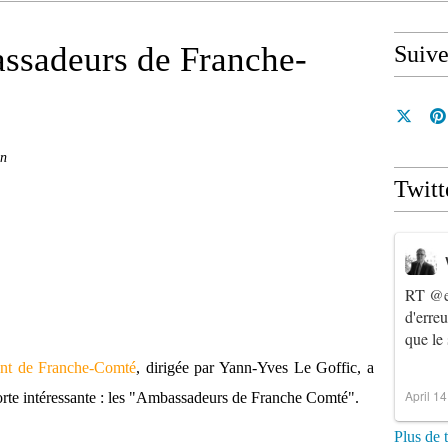
ssadeurs de Franche-
Suiv
in
Twitt
RT
@e
d'erre
que le
nt de Franche-Comté
, dirigée par Yann-Yves Le Goffic, a
April 1
forte intéressante : les "Ambassadeurs de Franche Comté".
Plus de 