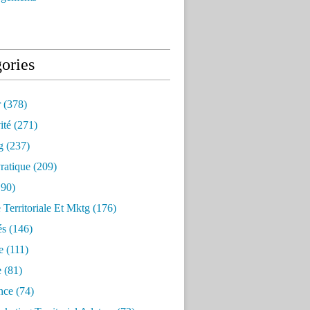
ories
r
(378)
ité
(271)
g
(237)
ratique
(209)
90)
e Territoriale Et Mktg
(176)
és
(146)
e
(111)
e
(81)
nce
(74)