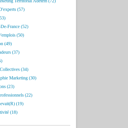
keting Territorial Adetem
(72)
D'experts
(57)
53)
e-De-France
(52)
'emplois
(50)
on
(49)
deurs
(37)
5)
Collectives
(34)
aphie Marketing
(30)
ons
(23)
rofessionnels
(22)
evait(r)
(19)
ivité
(18)