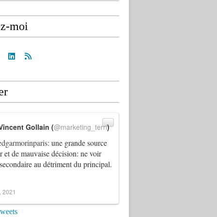
ez-moi
er
Vincent Gollain (
@marketing_terri
)
dgarmorinparis
: une grande source
ur et de mauvaise décision: ne voir
 secondaire au détriment du principal.
4, 2021
tweets