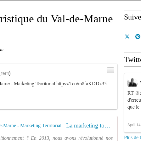
ristique du Val-de-Marne
Suiv
in
Twitt
terri
)
arne - Marketing Territorial
https://t.co/m8faKDDz35
RT
@e
d'erre
que le
April 1
La marketing touristique du Val-de-Marne - Marketing Territorial
Plus de 
ositionnement ? En 2013, nous avons révolutionné nos