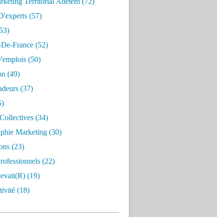
keting Territorial Adetem
(72)
D'experts
(57)
53)
e-De-France
(52)
'emplois
(50)
on
(49)
deurs
(37)
5)
Collectives
(34)
aphie Marketing
(30)
ons
(23)
rofessionnels
(22)
evait(r)
(19)
ivité
(18)