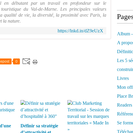
al en débutant par un travail en profondeur sur le
touristique du Val-de-Marne. Les principales valeurs
la qualité de vie, la diversité, la proximité avec Paris, la
Page
et la nature.
https://lnkd.in/dZ9eUzX
Album -
A propos
Définiti
Les 5 sé
epost
0
construi
Livres
Mon offr
Place Br
Readers
Référenc
Se form
 d'une
Définir sa stratégie
Télécha
d’attractivité et