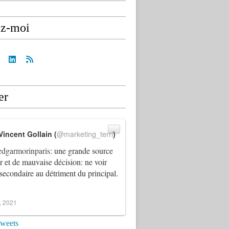
ez-moi
er
Vincent Gollain (
@marketing_terri
)
dgarmorinparis
: une grande source
ur et de mauvaise décision: ne voir
 secondaire au détriment du principal.
4, 2021
tweets