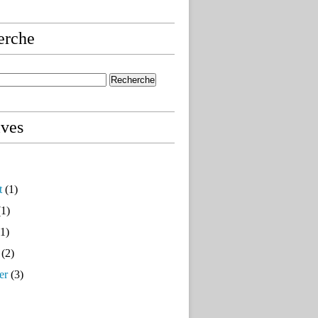
erche
ives
t
(1)
1)
1)
(2)
er
(3)