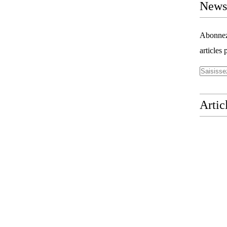
Newsl
Abonnez-
articles 
Artic