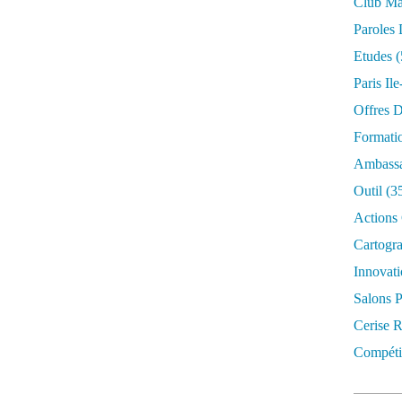
Club Mar
Paroles 
Etudes
(
Paris Il
Offres D
Formati
Ambassa
Outil
(3
Actions 
Cartogr
Innovati
Salons P
Cerise R
Compétit