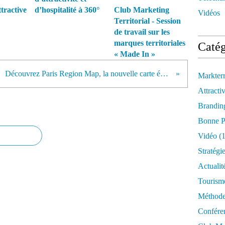
ttractive
d’hospitalité à 360°
Club Marketing
Vidéos
Territorial - Session
de travail sur les
marques territoriales
Catég
« Made In »
Découvrez Paris Region Map, la nouvelle carte économique de l'Ile-de-France
Markter
Attractiv
Brandin
Bonne P
Vidéo
(1
Stratégi
Actualit
Tourism
Méthod
Confére