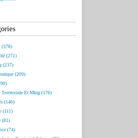
ories
r
(378)
ité
(271)
g
(237)
ratique
(209)
90)
e Territoriale Et Mktg
(176)
és
(146)
e
(111)
e
(81)
nce
(74)