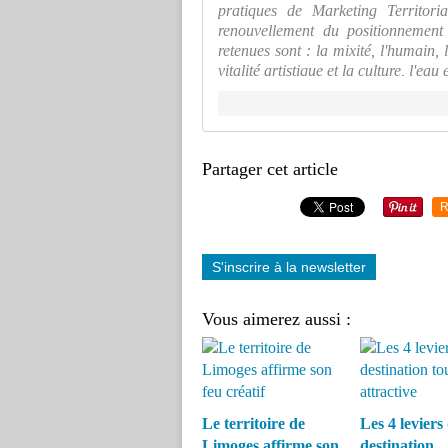
pratiques de Marketing Territori
renouvellement du positionnement 
retenues sont : la mixité, l'humain, 
vitalité artistique et la culture, l'eau 
Partager cet article
R
S'inscrire à la newsletter
Vous aimerez aussi :
Le territoire de
Les 4 leviers
Limoges affirme son
destination