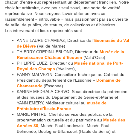
chacun d’entre eux représentant un département francilien. Notre
choix fut arbitraire, avec pour seul souci, une sorte de variété
représentative. Nous croyons l’avoir obtenue avec ce
rassemblement « introuvable » mais passionnant par sa diversité
de taille, de publics, de statuts, de collections et d’histoires.
Les intervenant et lieux représentés sont :
ANNE-LAURE CHAMBAZ, Directrice de l’
Ecomusée du Val
de Bièvre
(Val de Marne)
THIERRY CREPIN-LEBLOND, Directeur du
Musée de la
Renaissance-Château d’Ecouen
(Val d’Oise)
PHILIPPE LUEZ, Directeur du
Musée national de Port-
Royal des Champs
(Yvelines),
FANNY MALVEZIN, Conseillère Technique au Cabinet du
Président du département de l’Essonne –
Domaine de
Chamarande
(Essonne)
KARINE MEDRALA-CERVO, Sous-directrice du patrimoine
et des musées du Département de Seine-et-Marne et
YANN EMERY, Médiateur culturel au
musée de
Préhistoire d’Île-de-France
MARIE PINTRE, Chef du service des publics, de la
programmation culturelle et du patrimoine au
Musée des
Années 30
, Musée Paul Landowski, Musée Paul
Belmondo, Boulogne-Billancourt (Hauts de Seine) et