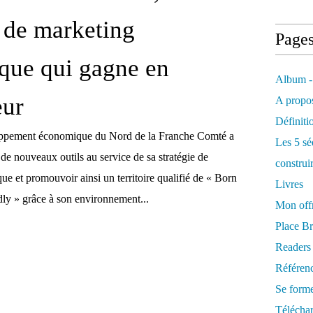
e de marketing
Page
que qui gagne en
Album -
eur
A propos
Définiti
ppement économique du Nord de la Franche Comté a
Les 5 sé
e nouveaux outils au service de sa stratégie de
construi
e et promouvoir ainsi un territoire qualifié de « Born
Livres
dly » grâce à son environnement...
Mon offr
Place Br
Readers
Référenc
Se form
Télécha