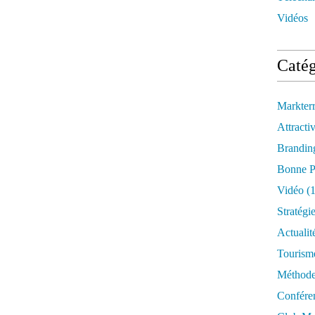
Vidéos
Catég
Markter
Attractiv
Brandin
Bonne P
Vidéo
(1
Stratégi
Actualit
Tourism
Méthod
Confére