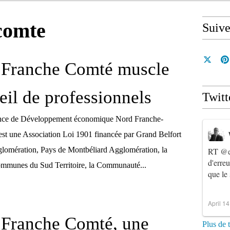
comte
Suiv
 Franche Comté muscle
eil de professionnels
Twitt
e de Développement économique Nord Franche-
t une Association Loi 1901 financée par Grand Belfort
mération, Pays de Montbéliard Agglomération, la
RT
@e
d'erre
munes du Sud Territoire, la Communauté...
que le
April 1
 Franche Comté, une
Plus de 