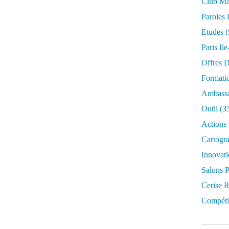
Club Mar
Paroles 
Etudes
(
Paris Il
Offres D
Formati
Ambassa
Outil
(3
Actions 
Cartogr
Innovati
Salons P
Cerise R
Compétit