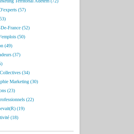
keting Territorial Adetem
(72)
D'experts
(57)
53)
e-De-France
(52)
'emplois
(50)
on
(49)
deurs
(37)
5)
Collectives
(34)
aphie Marketing
(30)
ons
(23)
rofessionnels
(22)
evait(r)
(19)
ivité
(18)