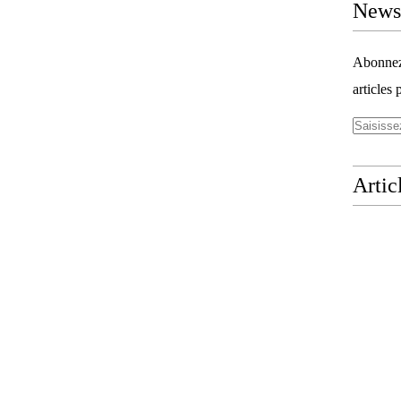
Newsl
Abonnez-
articles 
Artic