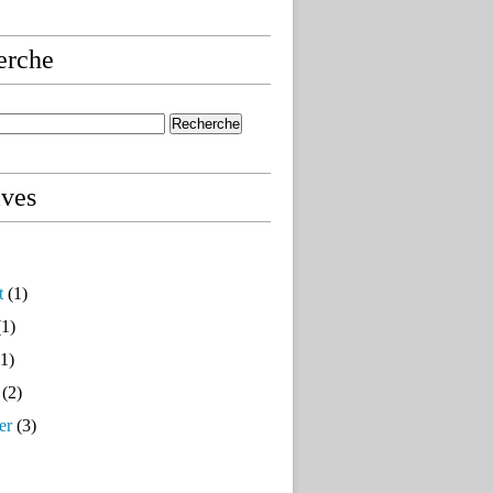
erche
ives
t
(1)
1)
1)
(2)
er
(3)