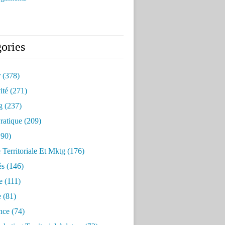
ories
r
(378)
ité
(271)
g
(237)
ratique
(209)
90)
e Territoriale Et Mktg
(176)
és
(146)
e
(111)
e
(81)
nce
(74)