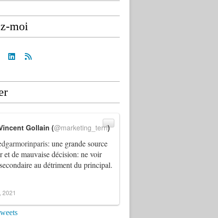
ez-moi
er
Vincent Gollain (
@marketing_terri
)
dgarmorinparis
: une grande source
ur et de mauvaise décision: ne voir
 secondaire au détriment du principal.
4, 2021
tweets