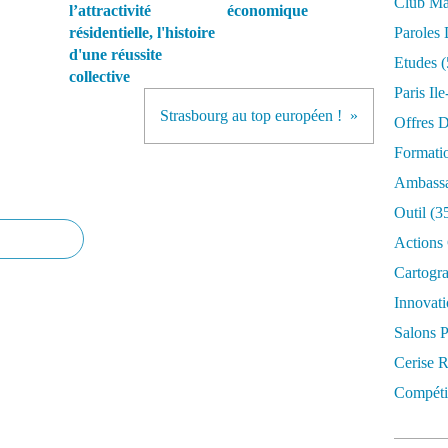
Club Mar
l’attractivité
économique
résidentielle, l'histoire
Paroles 
d'une réussite
Etudes
(
collective
Paris Il
Strasbourg au top européen !
Offres D
Formati
Ambassa
Outil
(3
Actions 
Cartogr
Innovati
Salons P
Cerise R
Compétit