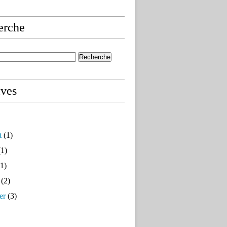
erche
ives
t
(1)
1)
1)
(2)
er
(3)