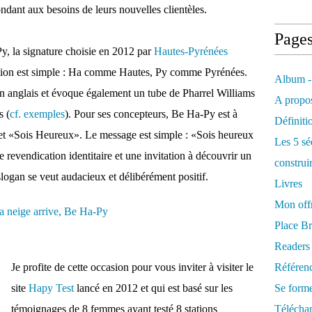
ndant aux besoins de leurs nouvelles clientèles.
Page
y, la signature choisie en 2012 par
Hautes-Pyrénées
cation est simple : Ha comme Hautes, Py comme Pyrénées.
Album -
n anglais et évoque également un tube de Pharrel Williams
A propos
s (
cf. exemples
). Pour ses concepteurs, Be Ha-Py est à
Définiti
et «Sois Heureux». Le message est simple : «Sois heureux
Les 5 sé
 revendication identitaire et une invitation à découvrir un
construi
slogan se veut audacieux et délibérément positif.
Livres
Mon offr
Place Br
Readers
Je profite de cette occasion pour vous inviter à visiter le
Référenc
site
Hapy Test
lancé en 2012 et qui est basé sur les
Se form
témoignages de 8 femmes ayant testé 8 stations
Télécha