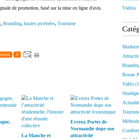
nale de promotion, basé sur la mise en ligne d'avis.
Vidéos
g
,
Branding
,
hautes pyrénées
,
Tourisme
Catég
Markter
epost
0
Attractiv
Brandin
Bonne P
Vidéo
(1
Stratégi
Actualit
Tourism
Méthod
ogne,
Evreux Portes de
Normandie dope son
Confére
La Manche et
attractivité