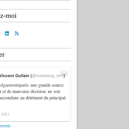
ez-moi
er
Vincent Gollain (
@marketing_terri
)
dgarmorinparis
: une grande source
ur et de mauvaise décision: ne voir
 secondaire au détriment du principal.
4, 2021
tweets