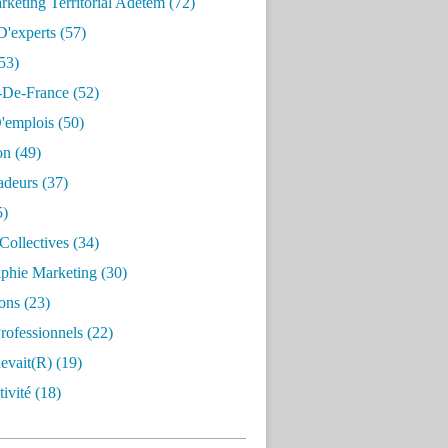
keting Territorial Adetem
(72)
D'experts
(57)
53)
e-De-France
(52)
'emplois
(50)
on
(49)
deurs
(37)
5)
Collectives
(34)
aphie Marketing
(30)
ons
(23)
rofessionnels
(22)
evait(r)
(19)
ivité
(18)