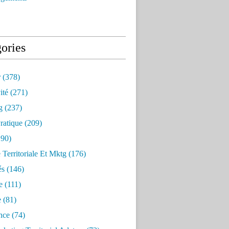
ories
r
(378)
ité
(271)
g
(237)
ratique
(209)
90)
e Territoriale Et Mktg
(176)
és
(146)
e
(111)
e
(81)
nce
(74)