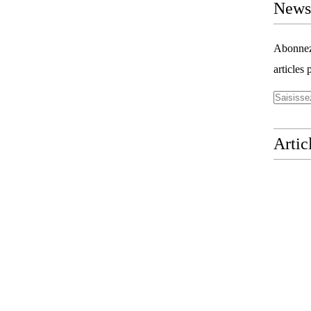
Newsl
Abonnez-
articles 
Artic