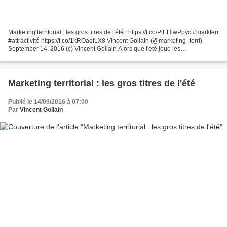
Marketing territorial : les gros titres de l'été ! https://t.co/PiEHiwPpyc #markterr
#attractivité https://t.co/1kROaefLX8 Vincent Gollain (@marketing_terri)
September 14, 2016 (c) Vincent Gollain Alors que l'été joue les
prolongations et que les activités...
Marketing territorial : les gros titres de l'été
Publié le 14/09/2016 à 07:00
Par
Vincent Gollain