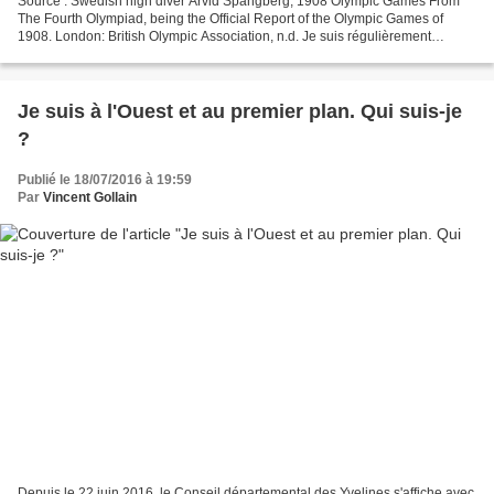
Source : Swedish high diver Arvid Spangberg, 1908 Olympic Games From
The Fourth Olympiad, being the Official Report of the Olympic Games of
1908. London: British Olympic Association, n.d. Je suis régulièrement
interrogé sur le sujet délicat du lancement...
Je suis à l'Ouest et au premier plan. Qui suis-je
?
Publié le 18/07/2016 à 19:59
Par
Vincent Gollain
Depuis le 22 juin 2016, le Conseil départemental des Yvelines s'affiche avec