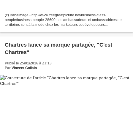
(c) Babaimage - http://www.freegreatpicture.net/business-class-
people/business-people-28600 Les ambassadeurs et ambassadrices de
territoires sont à la mode chez les marketeurs et développeurs
économiques. Il faut dire que les initiatives se multiplient...
Chartres lance sa marque partagée, "C'est
Chartres"
Publié le 25/01/2016 à 23:13
Par
Vincent Gollain