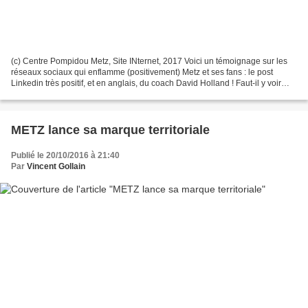
(c) Centre Pompidou Metz, Site INternet, 2017 Voici un témoignage sur les
réseaux sociaux qui enflamme (positivement) Metz et ses fans : le post
Linkedin très positif, et en anglais, du coach David Holland ! Faut-il y voir
une des retombées positive du...
METZ lance sa marque territoriale
Publié le 20/10/2016 à 21:40
Par
Vincent Gollain