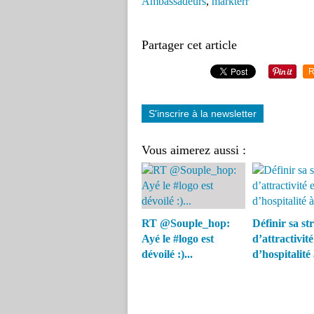
Ambassadeurs
,
markterr
Partager cet article
R
S'inscrire à la newsletter
Vous aimerez aussi :
RT @Souple_hop:
Définir sa st
Ayé le #logo est
d’attractivité
dévoilé :)...
d’hospitalité