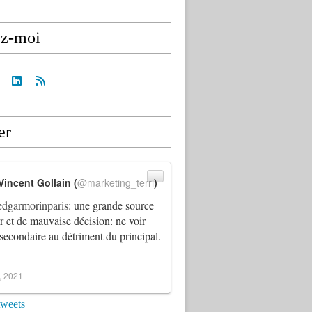
ez-moi
er
Vincent Gollain (
@marketing_terri
)
dgarmorinparis
: une grande source
ur et de mauvaise décision: ne voir
 secondaire au détriment du principal.
4, 2021
tweets