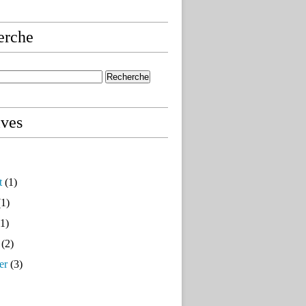
erche
ives
t
(1)
1)
1)
(2)
er
(3)