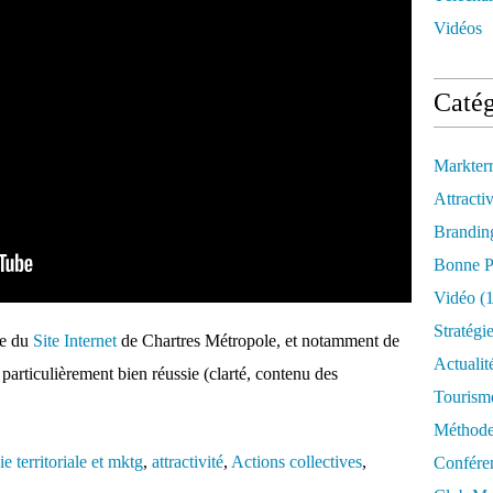
Vidéos
Catég
Markter
Attractiv
Brandin
Bonne P
Vidéo
(1
Stratégi
te du
Site Internet
de Chartres Métropole, et notamment de
Actualit
 particulièrement bien réussie (clarté, contenu des
Tourism
Méthod
ie territoriale et mktg
,
attractivité
,
Actions collectives
,
Confére