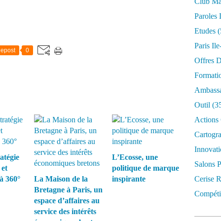
Club Mar
Paroles 
Etudes
(
Paris Il
epost
0
Offres D
Formati
Ambassa
Outil
(3
Actions 
Cartogr
Innovati
ratégie
L’Ecosse, une
Salons P
 et
politique de marque
 à 360°
La Maison de la
inspirante
Cerise R
Bretagne à Paris, un
Compétit
espace d’affaires au
service des intérêts