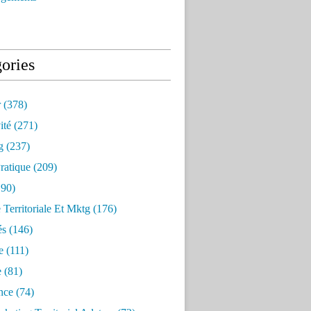
ories
r
(378)
ité
(271)
g
(237)
ratique
(209)
90)
e Territoriale Et Mktg
(176)
és
(146)
e
(111)
e
(81)
nce
(74)