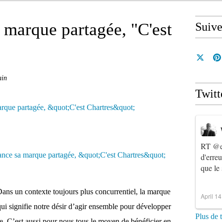
 marque partagée, "C'est
Suiv
ain
Twitt
RT
@e
d'erre
que le
 Dans un contexte toujours plus concurrentiel, la marque
April 1
ui signifie notre désir d’agir ensemble pour développer
Plus de 
age. C’est aussi pour nous tous le moyen de bénéficier en