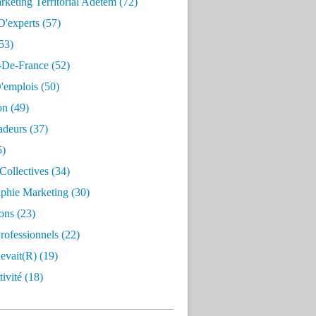
keting Territorial Adetem
(72)
D'experts
(57)
53)
e-De-France
(52)
'emplois
(50)
on
(49)
deurs
(37)
5)
Collectives
(34)
aphie Marketing
(30)
ons
(23)
rofessionnels
(22)
evait(r)
(19)
ivité
(18)