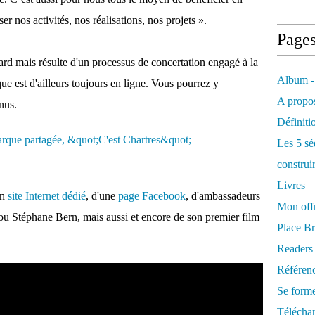
r nos activités, nos réalisations, nos projets ».
Page
sard mais résulte d'un processus de concertation engagé à la
Album -
que est d'ailleurs toujours en ligne. Vous pourrez y
A propos
nus.
Définiti
Les 5 sé
construi
Livres
un
site Internet dédié
, d'une
page Facebook
, d'ambassadeurs
Mon offr
u Stéphane Bern, mais aussi et encore de son premier film
Place Br
Readers
Référenc
Se form
Télécha