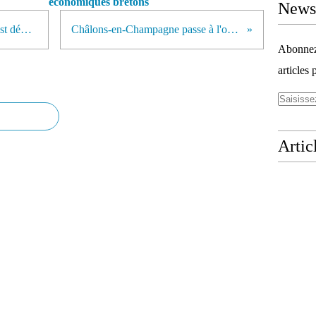
économiques bretons
Newsl
RT @Souple_hop: Ayé le #logo est dévoilé :)...
Châlons-en-Champagne passe à l'offensive
Abonnez-
articles 
Artic