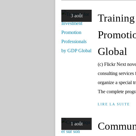
Training
3 août
Promotio
Global
(c) Flickr Next nove
consulting services 
organize a special t
The complete progra
LIRE LA SUITE
Communiq
1 août