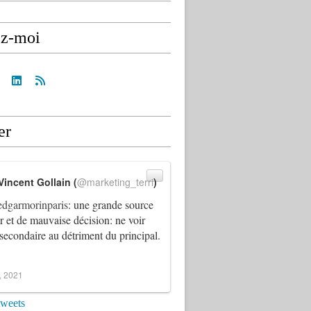
ez-moi
er
Vincent Gollain (
@marketing_terri
)
dgarmorinparis
: une grande source
ur et de mauvaise décision: ne voir
 secondaire au détriment du principal.
4, 2021
tweets