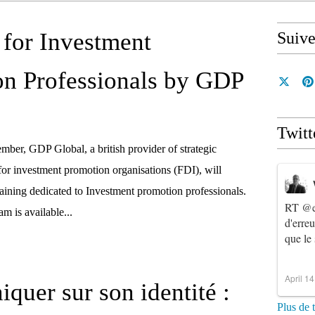
 for Investment
Suiv
n Professionals by GDP
Twitt
mber, GDP Global, a british provider of strategic
for investment promotion organisations (FDI), will
raining dedicated to Investment promotion professionals.
RT
@e
m is available...
d'erre
que le
April 1
uer sur son identité :
Plus de 