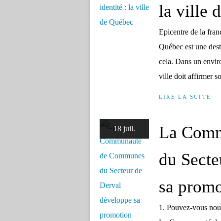
la ville
Epicentre de la fra
Québec est une desti
cela. Dans un envi
ville doit affirmer so
LIRE LA SUITE
La Comm
18 juil.
du Secte
sa promo
1. Pouvez-vous nou