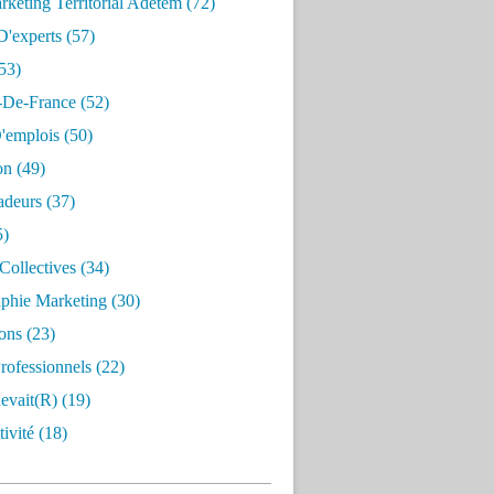
keting Territorial Adetem
(72)
D'experts
(57)
53)
e-De-France
(52)
'emplois
(50)
on
(49)
deurs
(37)
5)
Collectives
(34)
aphie Marketing
(30)
ons
(23)
rofessionnels
(22)
evait(r)
(19)
ivité
(18)