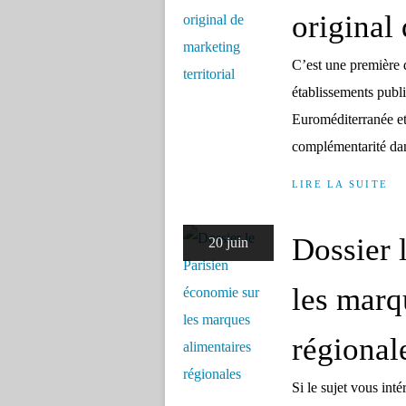
original 
C’est une première 
établissements publ
Euroméditerranée et 
complémentarité dan
LIRE LA SUITE
Dossier 
20 juin
les marq
régional
Si le sujet vous int