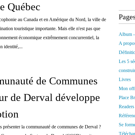
 de Québec
Page
ncophonie au Canada et en Amérique du Nord, la ville de
nation touristique importante. Mais elle n'est pas que
Album -
ronnement économique extrêmement concurrentiel, la
A propos
n identité,...
Définiti
Les 5 sé
construi
unauté de Communes
Livres
Mon offr
ur de Derval développe
Place Br
Readers
tion
Référenc
Se form
s présenter la communauté de communes de Derval ?
Télécha