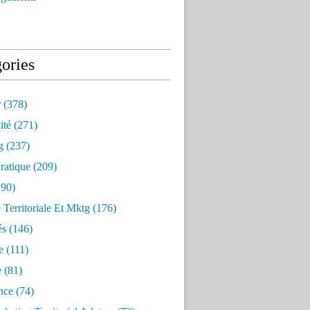
ories
r
(378)
ité
(271)
g
(237)
ratique
(209)
90)
e Territoriale Et Mktg
(176)
és
(146)
e
(111)
e
(81)
nce
(74)