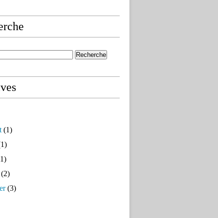
erche
ives
t
(1)
1)
1)
(2)
er
(3)