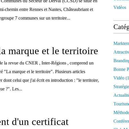
Communes du Secteur de Derval (CCSD) se situe en
Vidéos
 mi-chemin entre Rennes et Nantes, Châteaubriant et
roupe 7 communes sur un territoire...
Catég
Markter
a marque et le territoire
Attractiv
Brandin
de la revue du CNER , Inter-Régions , comprend un
Bonne P
ré "La marque et le territoire". Plusieurs articles
Vidéo
(1
dont celui que j'ai écrit en introduction : "le territoire,
Stratégi
ue ?". Les...
Actualit
Tourism
Méthod
t d'un certificat
Confére