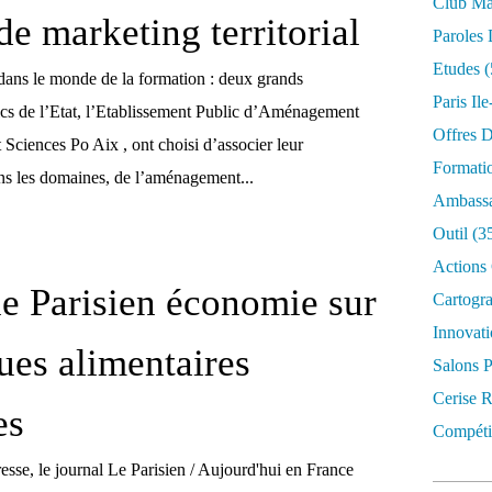
Club Mar
de marketing territorial
Paroles 
Etudes
(
dans le monde de la formation : deux grands
Paris Il
ics de l’Etat, l’Etablissement Public d’Aménagement
Offres D
Sciences Po Aix , ont choisi d’associer leur
Formati
s les domaines, de l’aménagement...
Ambassa
Outil
(3
Actions 
le Parisien économie sur
Cartogr
Innovati
ues alimentaires
Salons P
Cerise R
es
Compétit
éresse, le journal Le Parisien / Aujourd'hui en France