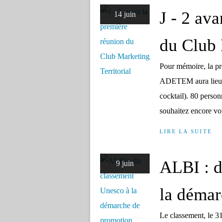
J - 2 av
14 juin
du Club 
Pour mémoire, la pr
ADETEM aura lieu d
cocktail). 80 person
souhaitez encore vou
LIRE LA SUITE
ALBI : d
9 juin
la démar
Le classement, le 31