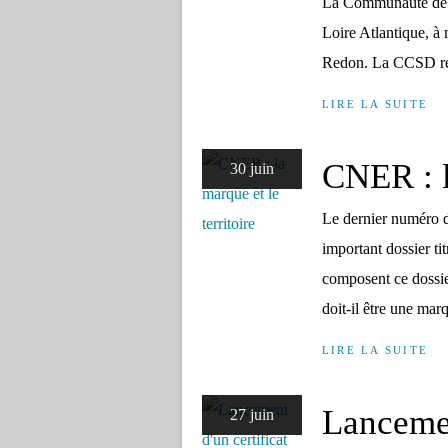
La Communauté de 
Loire Atlantique, à
Redon. La CCSD reg
LIRE LA SUITE
CNER : l
30 juin
Le dernier numéro 
important dossier tit
composent ce dossier 
doit-il être une marq
LIRE LA SUITE
Lancemen
27 juin