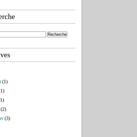
erche
ives
t
(1)
1)
1)
(2)
er
(3)