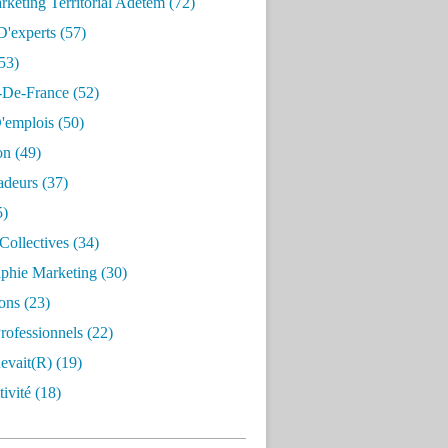
keting Territorial Adetem
(72)
D'experts
(57)
53)
e-De-France
(52)
'emplois
(50)
on
(49)
deurs
(37)
5)
Collectives
(34)
aphie Marketing
(30)
ons
(23)
rofessionnels
(22)
evait(r)
(19)
ivité
(18)