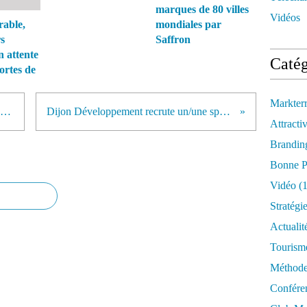
marques de 80 villes
Vidéos
able,
mondiales par
s
Saffron
n attente
Catég
fortes de
Markter
Un club d'ambassadeurs pour doper l'attractivité de l'Allier
Dijon Développement recrute un/une spécialiste marketing territorial
Attractiv
Brandin
Bonne P
Vidéo
(1
Stratégi
Actualit
Tourism
Méthod
Confére