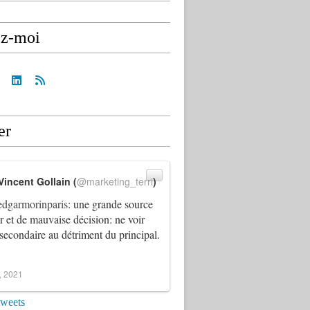
ez-moi
er
Vincent Gollain (
@marketing_terri
)
dgarmorinparis
: une grande source
ur et de mauvaise décision: ne voir
 secondaire au détriment du principal.
4, 2021
tweets