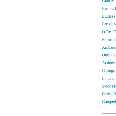
Club Mar
Paroles 
Etudes
(
Paris Il
Offres D
Formati
Ambassa
Outil
(3
Actions 
Cartogr
Innovati
Salons P
Cerise R
Compétit