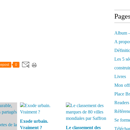
Page
Album -
A propos
Définiti
Les 5 sé
epost
0
construi
Livres
Mon offr
Place Br
Readers
Référenc
Se form
Exode urbain.
Vraiment ?
Le classement des
Télécha