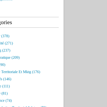
ories
r
(378)
ité
(271)
g
(237)
ratique
(209)
90)
e Territoriale Et Mktg
(176)
és
(146)
e
(111)
e
(81)
nce
(74)