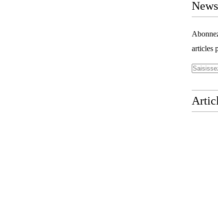
Newsl
Abonnez-
articles 
Artic