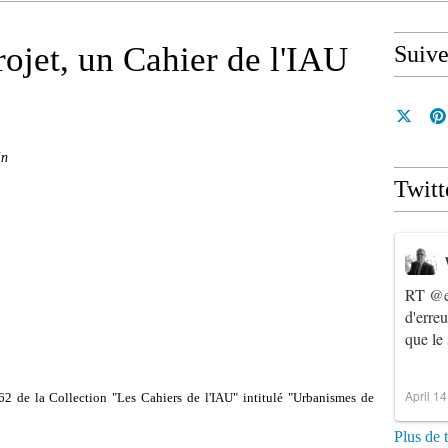
ojet, un Cahier de l'IAU
Suiv
in
Twitt
RT
@e
d'erre
que le
April 1
62 de la Collection "Les Cahiers de l'IAU" intitulé "Urbanismes de
Plus de 