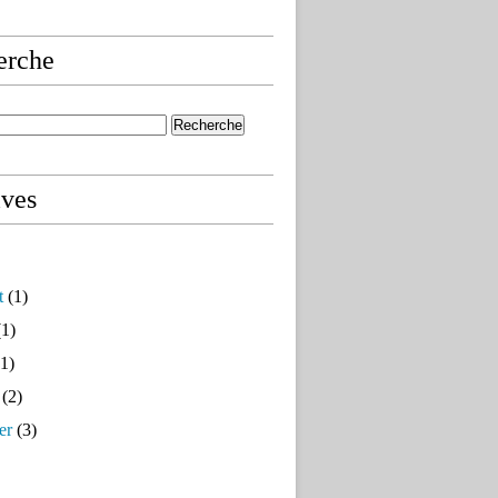
erche
ives
t
(1)
1)
1)
(2)
er
(3)