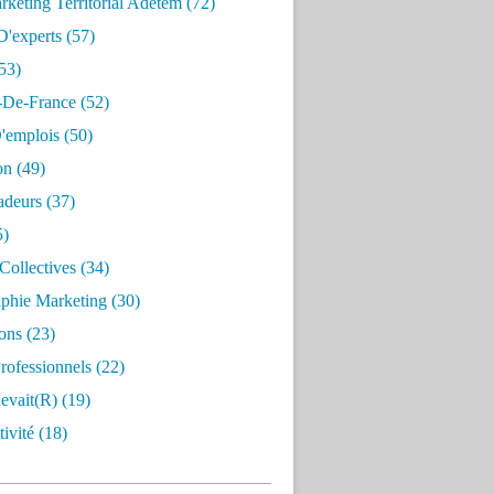
keting Territorial Adetem
(72)
D'experts
(57)
53)
e-De-France
(52)
'emplois
(50)
on
(49)
deurs
(37)
5)
Collectives
(34)
aphie Marketing
(30)
ons
(23)
rofessionnels
(22)
evait(r)
(19)
ivité
(18)