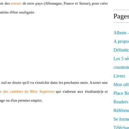
iant des
acteurs
de trois pays (Allemagne, France et Suisse), pour créer
 mérite d'être soulignée.
Page
Album -
A propos
Définiti
Les 5 sé
construi
Livres
s nul ne doute qu'il va s'enrichir dans les prochains mois. A noter une
Mon offr
e des carrières du Rhin Supérieur
qui s'adresse aux étudiant(e)s et
Place Br
tage ou d'un premier emploi.
Readers
Référenc
Se form
Télécha