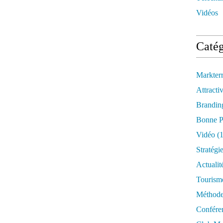
Vidéos
Catég
Markter
Attractiv
Brandin
Bonne P
Vidéo
(1
Stratégi
Actualit
Tourism
Méthod
Confére