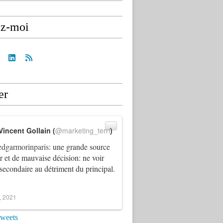
ez-moi
er
Vincent Gollain (
@marketing_terri
)
dgarmorinparis
: une grande source
ur et de mauvaise décision: ne voir
 secondaire au détriment du principal.
4, 2021
tweets