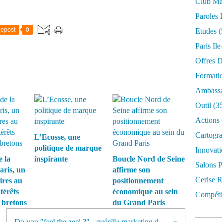
Club Mar
Paroles 
epost
0
Etudes
(
Paris Il
Offres D
Formati
Ambassa
Outil
(3
Actions 
Cartogr
L’Ecosse, une
politique de marque
Innovati
 la
inspirante
Boucle Nord de Seine
Salons P
aris, un
affirme son
Cerise R
ires au
positionnement
térêts
économique au sein
Compétit
 bretons
du Grand Paris
Do you "feel the zeel ?" - guérilla marketing dans le Michigan