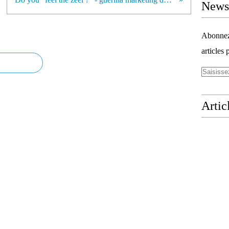
Newsl
Abonnez-
articles 
Artic