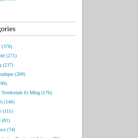
ories
r
(378)
ité
(271)
g
(237)
ratique
(209)
90)
e Territoriale Et Mktg
(176)
és
(146)
e
(111)
e
(81)
nce
(74)