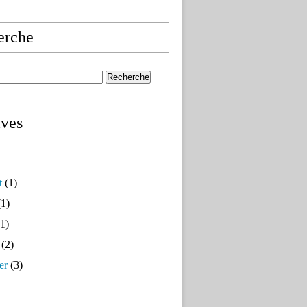
erche
ives
t
(1)
1)
1)
(2)
er
(3)