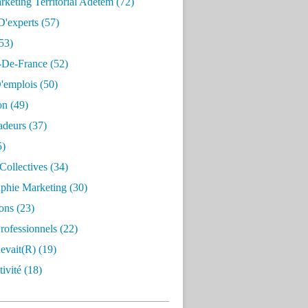
keting Territorial Adetem
(72)
D'experts
(57)
53)
e-De-France
(52)
'emplois
(50)
on
(49)
deurs
(37)
5)
Collectives
(34)
aphie Marketing
(30)
ons
(23)
rofessionnels
(22)
evait(r)
(19)
ivité
(18)