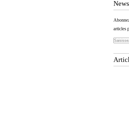
Newsl
Abonnez-
articles 
Artic