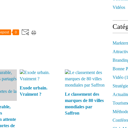
Vidéos
Catég
epost
0
Markter
Attractiv
Brandin
Bonne P
Vidéo
(1
Stratégi
Exode urbain.
Vraiment ?
Le classement des
Actualit
marques de 80 villes
Tourism
able,
mondiales par
Méthod
s
Saffron
n attente
Confére
fortes de