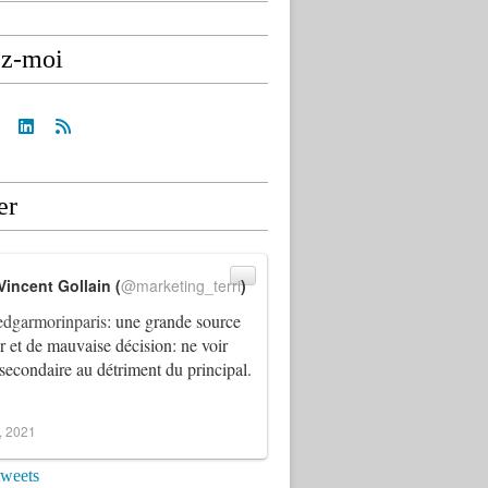
ez-moi
er
Vincent Gollain (
@marketing_terri
)
dgarmorinparis
: une grande source
ur et de mauvaise décision: ne voir
 secondaire au détriment du principal.
4, 2021
tweets