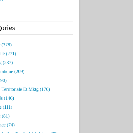
ories
r
(378)
ité
(271)
g
(237)
ratique
(209)
90)
e Territoriale Et Mktg
(176)
és
(146)
e
(111)
e
(81)
nce
(74)