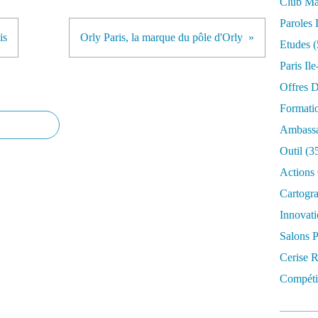
Club Mar
Paroles 
is
Orly Paris, la marque du pôle d'Orly
Etudes
(
Paris Il
Offres D
Formati
Ambassa
Outil
(3
Actions 
Cartogr
Innovati
Salons P
Cerise R
Compétit