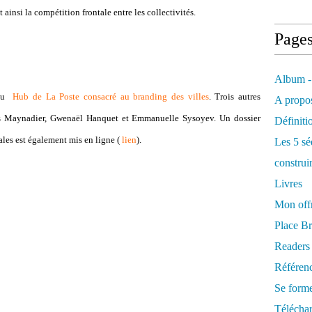
ainsi la compétition frontale entre les collectivités.
Page
Album -
 du
Hub de La Poste consacré au branding des villes
. Trois autres
A propos
ris Maynadier, Gwenaël Hanquet et Emmanuelle Sysoyev. Un dossier
Définiti
ales est également mis en ligne (
lien
).
Les 5 sé
construi
Livres
Mon offr
Place Br
Readers
Référenc
Se form
Télécha