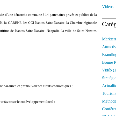
Vidéos
t née d’une démarche commune à 14 partenaires privés et publics de la
DRN, la CARENE, les CCI Nantes Saint-Nazaire, la Chambre régionale
Catég
aritime de Nantes Saint-Nazaire, Néopolia, la ville de Saint-Nazaire,
Markter
Attractiv
Brandin
Bonne P
Vidéo
(1
Stratégi
Actualit
oire nazairien et promouvoir ses atouts économiques ;
Tourism
Méthod
ur favoriser le codéveloppement local ;
Confére