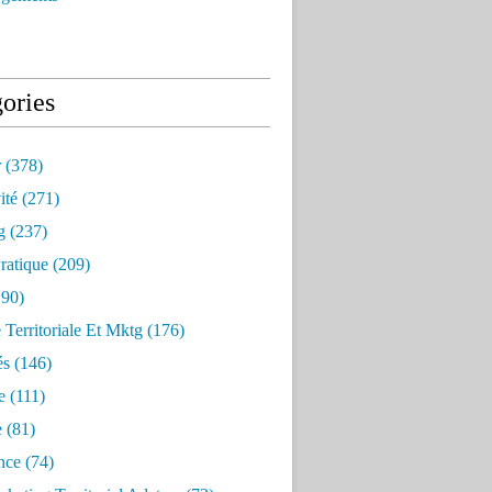
ories
r
(378)
ité
(271)
g
(237)
ratique
(209)
90)
e Territoriale Et Mktg
(176)
és
(146)
e
(111)
e
(81)
nce
(74)