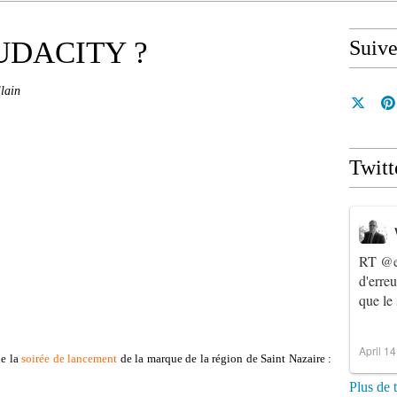
'AUDACITY ?
Suiv
lain
Twitt
RT
@e
d'erre
que le
April 1
ue la
soirée de lancement
de la marque de la région de Saint Nazaire :
Plus de 