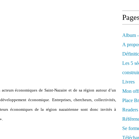
Page
Album -
A propos
Définiti
Les 5 sé
construi
Livres
s acteurs économiques de Saint-Nazaire et de sa région autour d’un
Mon offr
veloppement économique. Entreprises, chercheurs, collectivités,
Place Br
cteurs économiques de la région nazairienne sont donc invités à
Readers
Référenc
».
Se form
Télécha