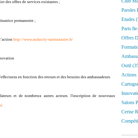
Club Mar
er des offres de services existantes ;
Paroles 
Etudes
(
inatrice permanente ;
Paris Il
Offres D
 l’action
http://www.audacity-saintnazaire.fr/
Formati
Ambassa
nnovation
Outil
(3
Actions 
’effectuera en fonction des retours et des besoins des ambassadeurs.
Cartogr
Innovati
ateurs et de nombreux autres acteurs. l'inscription de nouveaux
Salons P
ié
.
Cerise R
Compétit