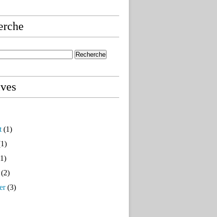
erche
ives
t
(1)
1)
1)
(2)
er
(3)