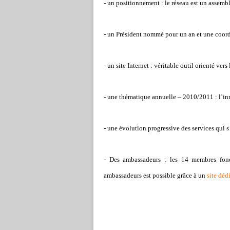
- un positionnement : le réseau est un assembli
- un Président nommé pour un an et une coord
- un site Internet : véritable outil orienté vers
- une thématique annuelle – 2010/2011 : l’i
- une évolution progressive des services qui s
- Des ambassadeurs : les 14 membres fond
ambassadeurs est possible grâce à un
site déd