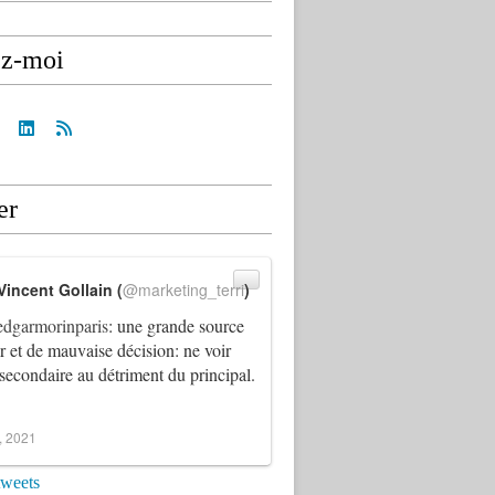
ez-moi
er
Vincent Gollain (
@marketing_terri
)
dgarmorinparis
: une grande source
ur et de mauvaise décision: ne voir
 secondaire au détriment du principal.
4, 2021
tweets