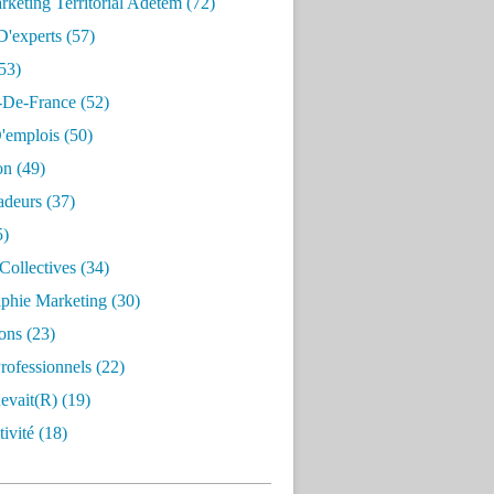
keting Territorial Adetem
(72)
D'experts
(57)
53)
e-De-France
(52)
'emplois
(50)
on
(49)
deurs
(37)
5)
Collectives
(34)
aphie Marketing
(30)
ons
(23)
rofessionnels
(22)
evait(r)
(19)
ivité
(18)