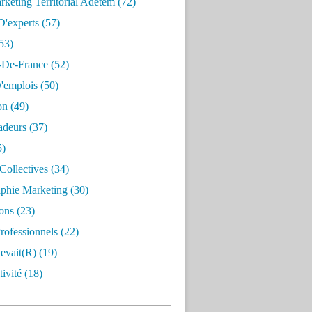
keting Territorial Adetem
(72)
D'experts
(57)
53)
e-De-France
(52)
'emplois
(50)
on
(49)
deurs
(37)
5)
Collectives
(34)
aphie Marketing
(30)
ons
(23)
rofessionnels
(22)
evait(r)
(19)
ivité
(18)