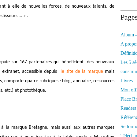
ant à elle de nouvelles forces, de nouveaux talents, de
Page
stisseurs,… » .
Album -
A propos
Définiti
ppuie sur 167 partenaires qui bénéficient des nouveaux
Les 5 sé
construi
n extranet, accessible depuis
le site de la marque
mais
Livres
s, comporte quatre rubriques : blog, annuaire, ressources
Mon offr
, etc.) et photothèque.
Place Br
Readers
Référenc
Se form
nt à la marque Bretagne, mais aussi aux autres marques
Télécha