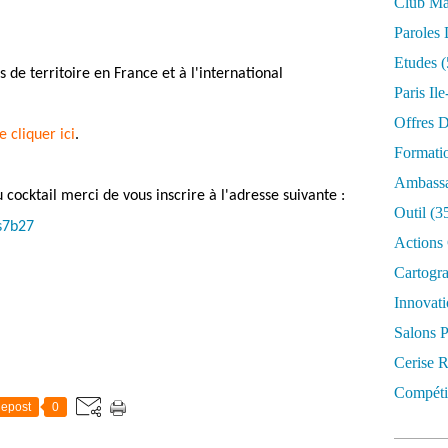
Club Mar
Paroles 
Etudes
(
s de territoire en France et à l'international
Paris Il
Offres D
 cliquer ici
.
Formati
Ambassa
 cocktail merci de vous inscrire à l'adresse suivante :
Outil
(3
s7b27
Actions 
Cartogr
Innovati
Salons P
Cerise R
Compétit
epost
0