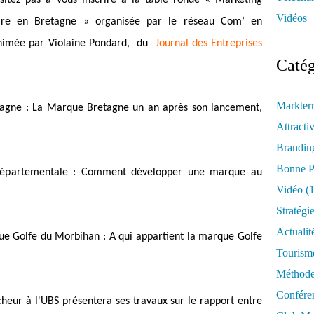
sitez pas à vous inscrire à la table ronde « Marketing
Vidéos
toire en Bretagne » organisée par le réseau Com’ en
animée par Violaine Pondard, du
Journal des Entreprises
Catég
Markter
tagne : La Marque Bretagne un an après son lancement,
Attractiv
Brandin
Bonne P
départementale : Comment développer une marque au
Vidéo
(1
Stratégi
Actualit
ue Golfe du Morbihan : A qui appartient la marque Golfe
Tourism
Méthod
Confére
cheur à l'UBS présentera ses travaux sur le rapport entre