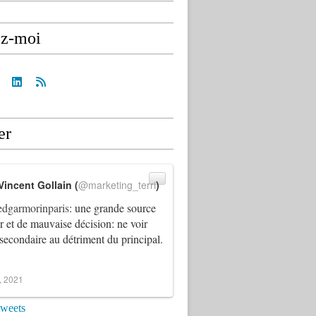
ez-moi
er
Vincent Gollain (
@marketing_terri
)
dgarmorinparis
: une grande source
ur et de mauvaise décision: ne voir
 secondaire au détriment du principal.
4, 2021
tweets