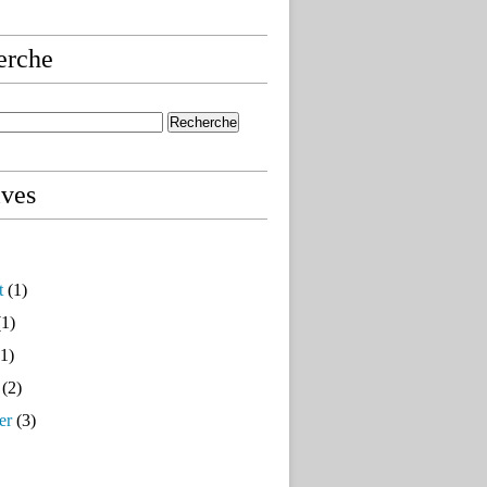
erche
ives
t
(1)
1)
1)
(2)
er
(3)