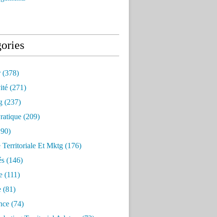
ories
r
(378)
ité
(271)
g
(237)
ratique
(209)
90)
e Territoriale Et Mktg
(176)
és
(146)
e
(111)
e
(81)
nce
(74)