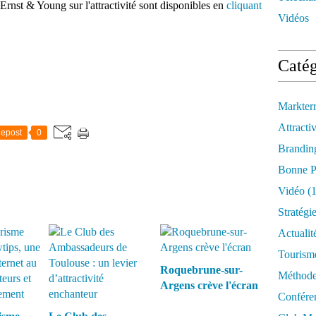
Ernst & Young sur l'attractivité sont disponibles en
cliquant
Vidéos
Catég
Markter
Attractiv
epost
0
Brandin
Bonne P
Vidéo
(1
Stratégi
Actualit
Tourism
Roquebrune-sur-
Méthod
Argens crève l'écran
Confére