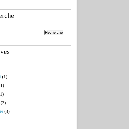
erche
ives
t
(1)
1)
1)
(2)
er
(3)