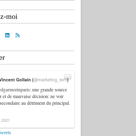
ez-moi
er
Vincent Gollain (
@marketing_terri
)
dgarmorinparis
: une grande source
ur et de mauvaise décision: ne voir
 secondaire au détriment du principal.
4, 2021
tweets