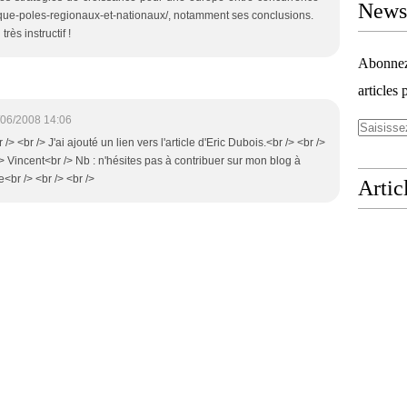
Newsl
que-poles-regionaux-et-nationaux/, notamment ses conclusions.
rès instructif !
Abonnez-
articles 
/06/2008 14:06
/> <br /> J'ai ajouté un lien vers l'article d'Eric Dubois.<br /> <br />
> Vincent<br /> Nb : n'hésites pas à contribuer sur mon blog à
e<br /> <br /> <br />
Artic