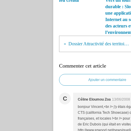
feu créatif
Vers un tour
durable : Slo
une applicat
Internet au s
des acteurs e
l’environne
Dossier Attractivité des territoires d'Inter-Régions
Commenter cet article
Ajouter un commentaire
C
Céline Eloumou Zoa
13/06/2008
bonjour Vincent,<br /> j'y étais é
CTS (california Tech Showcase) q
françaises, et locales !<br /> pour
de Eric Dubois (qui était en visite
http://www.erwood.net/news/quel