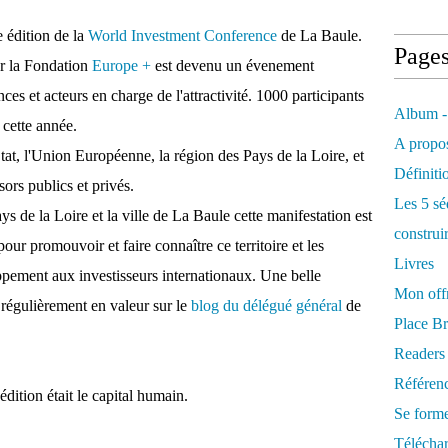
e édition de la
World Investment Conference
de La Baule.
Page
ar la Fondation
Europe +
est devenu un évenement
es et acteurs en charge de l'attractivité. 1000 participants
Album -
 cette année.
A propos
Etat, l'Union Européenne, la région des Pays de la Loire, et
Définiti
ors publics et privés.
Les 5 sé
s de la Loire et la ville de La Baule cette manifestation est
construi
ur promouvoir et faire connaître ce territoire et les
Livres
ppement aux investisseurs internationaux. Une belle
Mon offr
e régulièrement en valeur sur le
blog du délégué général
de
Place Br
Readers
Référenc
édition était le capital humain.
Se form
Télécha