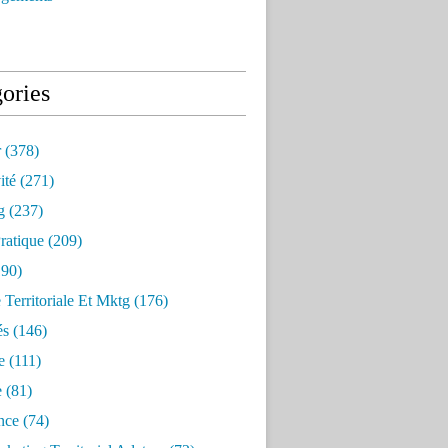
ories
r
(378)
ité
(271)
g
(237)
ratique
(209)
90)
e Territoriale Et Mktg
(176)
és
(146)
e
(111)
e
(81)
nce
(74)