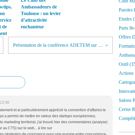
isme
Le Club des
Club Mar
wtips,
Ambassadeurs de
Paroles 
ion
Toulouse : un levier
Etudes
(
ervice
d’attractivité
t de
enchanteur
Paris Il
ment
Offres D
Présentation de la conférence ADETEM sur l'attractivité des territoires
Formati
Ambassa
Outil
(3
Actions 
Cartogr
Innovati
Salons P
 12:30
Cerise R
galement et ai particulièrement apprécié la convention d'affaires le
ui a permis de mettre en valeur des startups européennes,
Compétit
 le marketing territorial, j'ai trouvé hier des commentaires (analyse)
ur au CTS) sur le web... à lire sur
les-strategies-de-croissance-pour-une-europe-entre-concurrence-