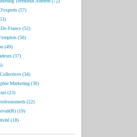
keting Territorial Adetem
(72)
D'experts
(57)
53)
e-De-France
(52)
'emplois
(50)
on
(49)
deurs
(37)
5)
Collectives
(34)
aphie Marketing
(30)
ons
(23)
rofessionnels
(22)
evait(r)
(19)
ivité
(18)