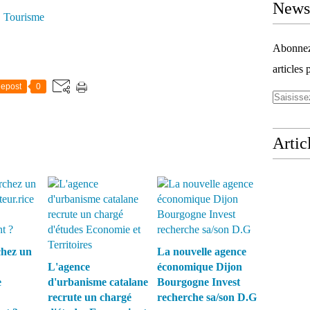
Newsl
,
Tourisme
Abonnez-
articles 
epost
0
Artic
chez un
La nouvelle agence
L'agence
économique Dijon
e
d'urbanisme catalane
Bourgogne Invest
recrute un chargé
recherche sa/son D.G