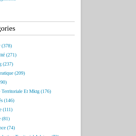
ories
r
(378)
ité
(271)
g
(237)
ratique
(209)
90)
e Territoriale Et Mktg
(176)
és
(146)
e
(111)
e
(81)
nce
(74)