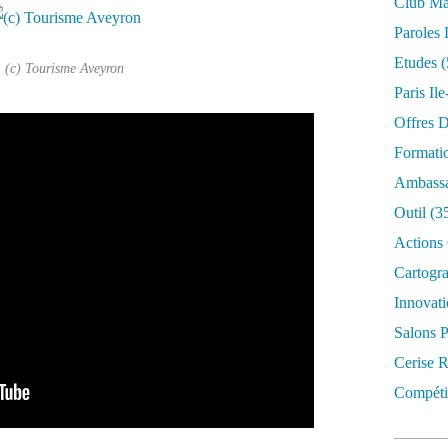
Club Mar
Paroles 
Etudes
(
(c) Tourisme Aveyron
Paris Il
Offres D
Formati
Ambassa
Outil
(3
Actions 
Cartogr
Innovati
Salons P
Cerise R
Compétit