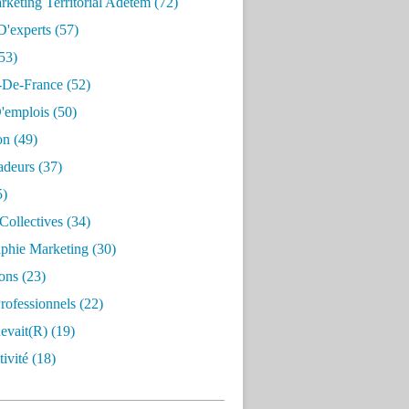
keting Territorial Adetem
(72)
D'experts
(57)
53)
e-De-France
(52)
'emplois
(50)
on
(49)
deurs
(37)
5)
Collectives
(34)
aphie Marketing
(30)
ons
(23)
rofessionnels
(22)
evait(r)
(19)
ivité
(18)