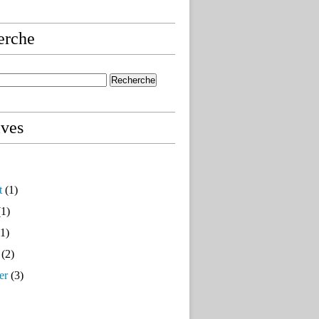
erche
ives
t
(1)
1)
1)
(2)
er
(3)