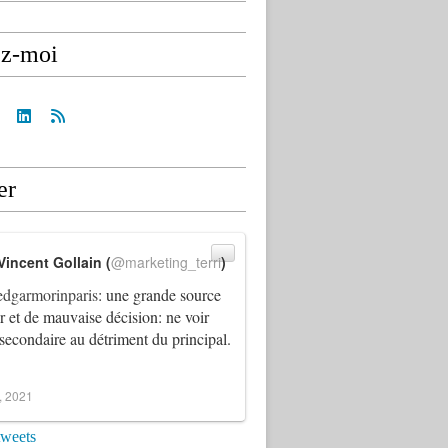
ez-moi
er
Vincent Gollain (
@marketing_terri
)
dgarmorinparis
: une grande source
ur et de mauvaise décision: ne voir
 secondaire au détriment du principal.
4, 2021
tweets