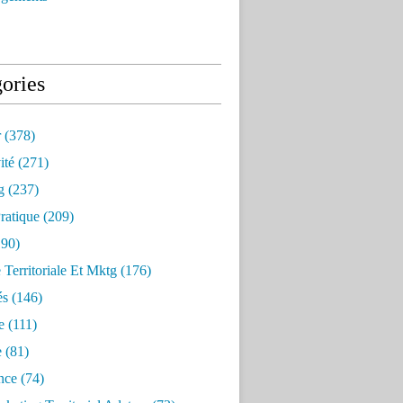
ories
r
(378)
ité
(271)
g
(237)
ratique
(209)
90)
e Territoriale Et Mktg
(176)
és
(146)
e
(111)
e
(81)
nce
(74)