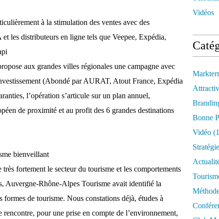
Vidéos
iculièrement à la stimulation des ventes avec des
t les distributeurs en ligne tels que Veepee, Expédia,
Catég
api
opose aux grandes villes régionales une campagne avec
Markter
investissement (Abondé par AURAT, Atout France, Expédia
Attractiv
aranties, l’opération s’articule sur un plan annuel,
Brandin
péen de proximité et au profit des 6 grandes destinations
Bonne P
Vidéo
(1
Stratégi
risme bienveillant
Actualit
te très fortement le secteur du tourisme et les comportements
Tourism
s, Auvergne-Rhône-Alpes Tourisme avait identifié la
Méthod
es formes de tourisme. Nous constations déjà, études à
Confére
de rencontre, pour une prise en compte de l’environnement,