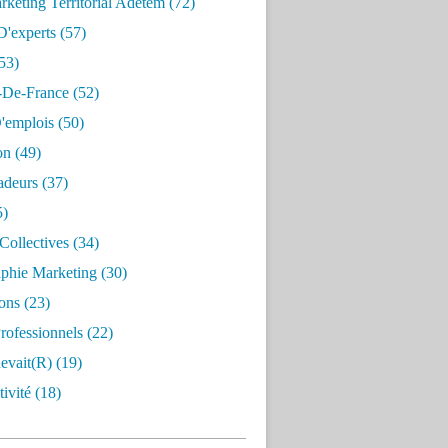
keting Territorial Adetem
(72)
D'experts
(57)
53)
e-De-France
(52)
'emplois
(50)
on
(49)
deurs
(37)
5)
Collectives
(34)
aphie Marketing
(30)
ons
(23)
rofessionnels
(22)
evait(r)
(19)
ivité
(18)