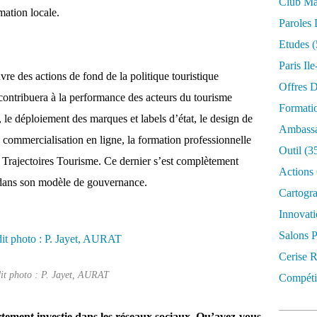
Club Mar
mation locale.
Paroles 
Etudes
(
Paris Il
re des actions de fond de la politique touristique
Offres D
contribuera à la performance des acteurs du tourisme
Formati
, le déploiement des marques et labels d’état, le design de
Ambassa
la commercialisation en ligne, la formation professionnelle
Outil
(3
n Trajectoires Tourisme. Ce dernier s’est complètement
Actions 
e dans son modèle de gouvernance.
Cartogr
Innovati
Salons P
Cerise R
it photo : P. Jayet, AURAT
Compétit
ortement investie dans les réseaux sociaux. Qu’avez-vous