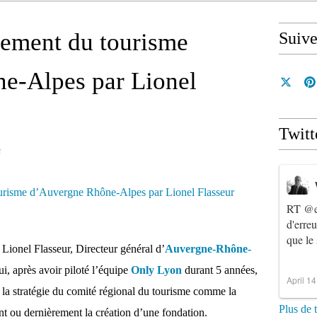
ement du tourisme
Suiv
e-Alpes par Lionel
Twitt
n
RT
@e
d'erre
que le
r Lionel Flasseur, Directeur général d’
Auvergne-Rhône-
i, après avoir piloté l’équipe
Only Lyon
durant 5 années,
April 1
 à la stratégie du comité régional du tourisme comme la
Plus de 
lant ou dernièrement la création d’une fondation.