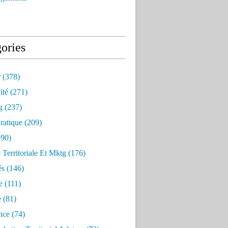
ories
r
(378)
ité
(271)
g
(237)
ratique
(209)
90)
e Territoriale Et Mktg
(176)
és
(146)
e
(111)
e
(81)
nce
(74)