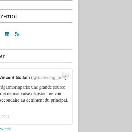
ez-moi
er
Vincent Gollain (
@marketing_terri
)
dgarmorinparis
: une grande source
ur et de mauvaise décision: ne voir
 secondaire au détriment du principal.
4, 2021
tweets