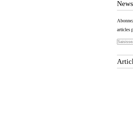
Newsl
Abonnez-
articles 
Artic