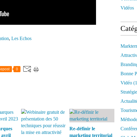
Vidéos
Catég
ation
,
Les Echos
Markter
Attractiv
Brandin
epost
0
Bonne P
Vidéo
(1
Stratégi
Actualit
Tourism
Méthod
arques
Re-définir le
Confére
 avril
marketing territorial