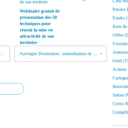
Club Mar
Paroles 
Webinaire gratuit de
présentation des 50
Etudes
(
techniques pour
Paris Il
réussir la mise en
Offres D
attractivité de son
territoire
Formati
Ambassa
vergne Rhône-Alpes par Lionel Flasseur
Auvergne Destination : mutualisation de la promotion touristique des 4 Départements auvergnats
Outil
(3
Actions 
Cartogr
Innovati
Salons P
Cerise R
Compétit