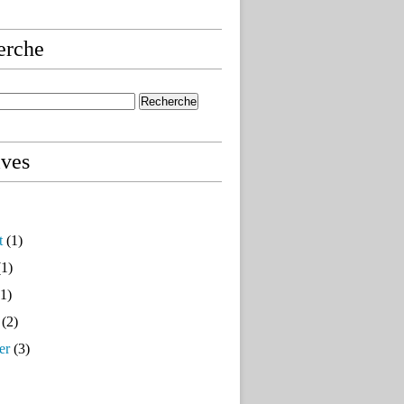
erche
ives
t
(1)
1)
1)
(2)
er
(3)