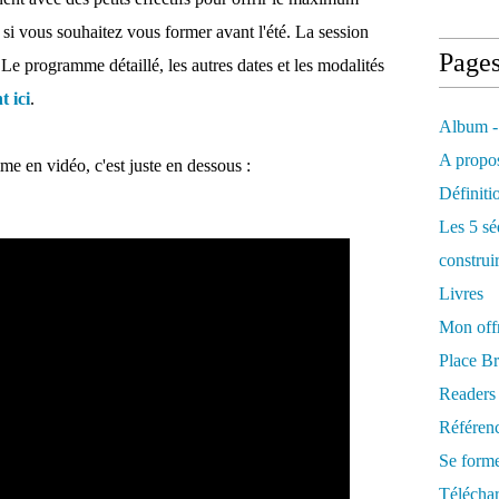
 si vous souhaitez vous former avant l'été. La session
Page
Le programme détaillé, les autres dates et les modalités
t ici
.
Album -
A propos
me en vidéo, c'est juste en dessous :
Définiti
Les 5 sé
construi
Livres
Mon offr
Place Br
Readers
Référenc
Se form
Télécha