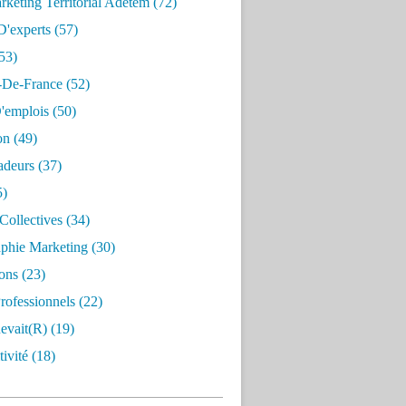
keting Territorial Adetem
(72)
D'experts
(57)
53)
e-De-France
(52)
'emplois
(50)
on
(49)
deurs
(37)
5)
Collectives
(34)
aphie Marketing
(30)
ons
(23)
rofessionnels
(22)
evait(r)
(19)
ivité
(18)