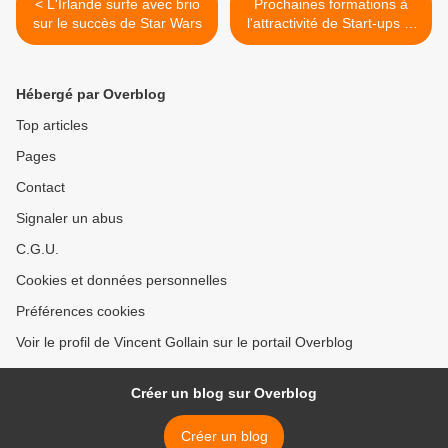
< L'Irlande surfe avec brio
Prochaines formations à
sur le succès de Star Wars
l'attractivité de Start-ups et
au Marketing territorial par
Les Echos >
Hébergé par Overblog
Top articles
Pages
Contact
Signaler un abus
C.G.U.
Cookies et données personnelles
Préférences cookies
Voir le profil de Vincent Gollain sur le portail Overblog
Créer un blog sur Overblog
Créer un blog