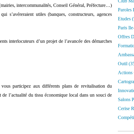
Club Mar
s (mairies, intercommunalités, Conseil Général, Préfecture…)
Paroles 
 qui s’avéreraient utiles (banques, constructeurs, agences
Etudes
(
Paris Il
Offres D
rents interlocuteurs d’un projet de l’avancée des démarches
Formati
Ambassa
Outil
(3
Actions 
Cartogr
vous participez aux différents plans de revitalisation du
Innovati
nt de l’actualité du tissu économique local dans un souci de
Salons P
Cerise R
Compétit