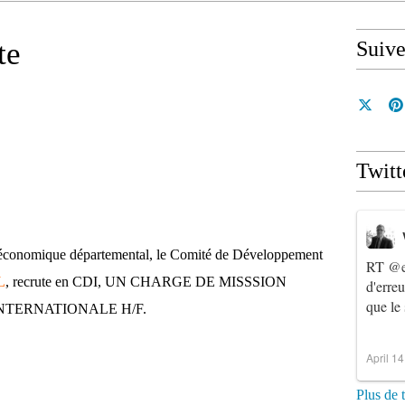
te
Suiv
Twitt
 économique départemental, le Comité de Développement
RT
@e
L
, recrute en CDI, UN CHARGE DE MISSSION
d'erre
que le
NTERNATIONALE H/F.
April 1
Plus de 