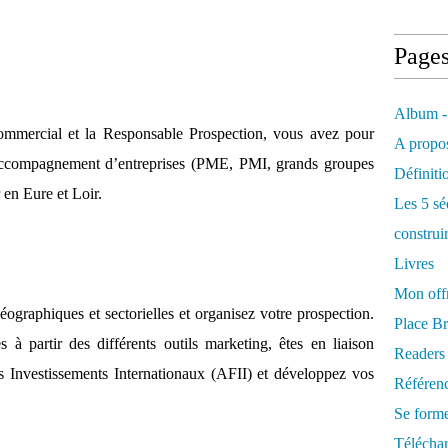
Page
Album -
ommercial et la Responsable Prospection, vous avez pour
A propos
t l’accompagnement d’entreprises (PME, PMI, grands groupes
Définiti
 en Eure et Loir.
Les 5 sé
construi
Livres
Mon offr
éographiques et sectorielles et organisez votre prospection.
Place Br
s à partir des différents outils marketing, êtes en liaison
Readers
s Investissements Internationaux (AFII) et développez vos
Référenc
Se form
Télécha