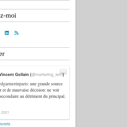
ez-moi
er
Vincent Gollain (
@marketing_terri
)
dgarmorinparis
: une grande source
ur et de mauvaise décision: ne voir
 secondaire au détriment du principal.
4, 2021
tweets