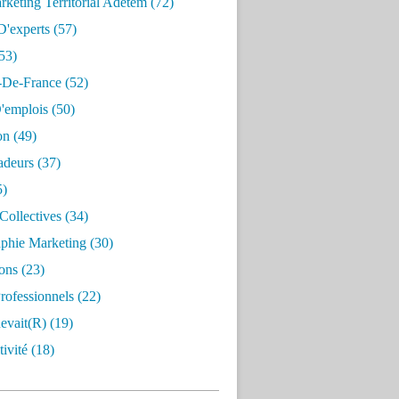
keting Territorial Adetem
(72)
D'experts
(57)
53)
e-De-France
(52)
'emplois
(50)
on
(49)
deurs
(37)
5)
Collectives
(34)
aphie Marketing
(30)
ons
(23)
rofessionnels
(22)
evait(r)
(19)
ivité
(18)