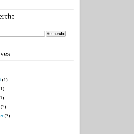
erche
ives
t
(1)
1)
1)
(2)
er
(3)