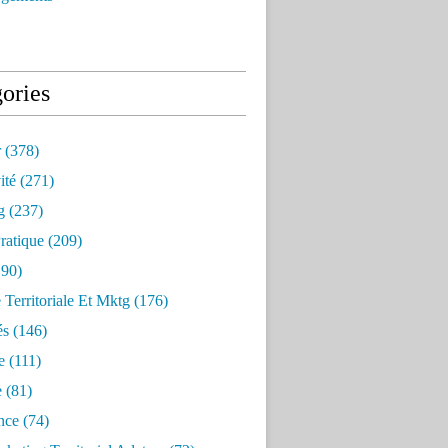
ories
r
(378)
ité
(271)
g
(237)
ratique
(209)
90)
e Territoriale Et Mktg
(176)
és
(146)
e
(111)
e
(81)
nce
(74)