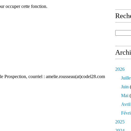
our occuper cette fonction.
Rech
Arch
2026
Prospection, courriel : amelie.rousseau(at)codel28.com
Juille
Juin
(
Mai
(
Avril
Févri
2025
2024