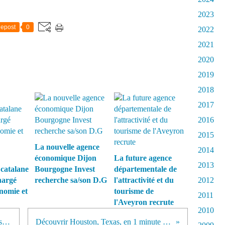
2023
epost
0
2022
2021
2020
2019
2018
2017
2016
2015
La nouvelle agence
2014
économique Dijon
La future agence
2013
catalane
Bourgogne Invest
départementale de
hargé
recherche sa/son D.G
l'attractivité et du
2012
nomie et
tourisme de
2011
l'Aveyron recrute
2010
Only Lyon always on the move - seconde partie
Découvrir Houston, Texas, en 1 minute et 47 secondes