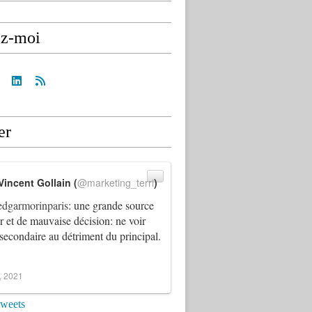
ez-moi
er
Vincent Gollain (
@marketing_terri
)
dgarmorinparis
: une grande source
ur et de mauvaise décision: ne voir
 secondaire au détriment du principal.
4, 2021
tweets