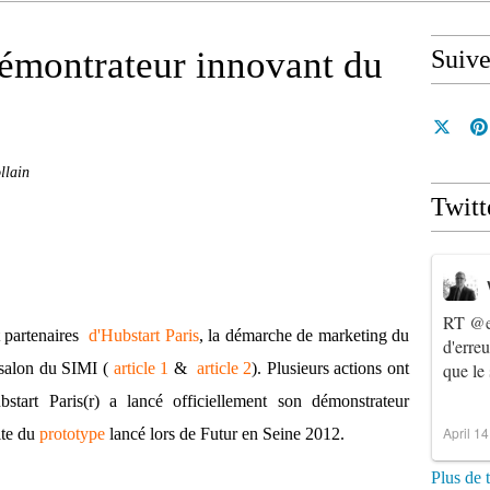
démontrateur innovant du
Suiv
llain
Twitt
RT
@e
 partenaires
d'Hubstart Paris
, la démarche de marketing du
d'erre
 salon du SIMI (
article 1
&
article 2
). Plusieurs actions ont
que le
bstart Paris(r) a lancé officiellement son démonstrateur
April 1
uite du
prototype
lancé lors de Futur en Seine 2012.
Plus de 