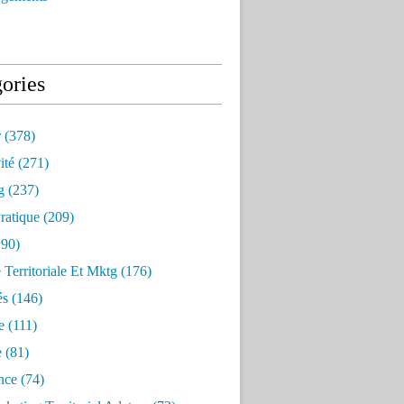
ories
r
(378)
ité
(271)
g
(237)
ratique
(209)
90)
e Territoriale Et Mktg
(176)
és
(146)
e
(111)
e
(81)
nce
(74)