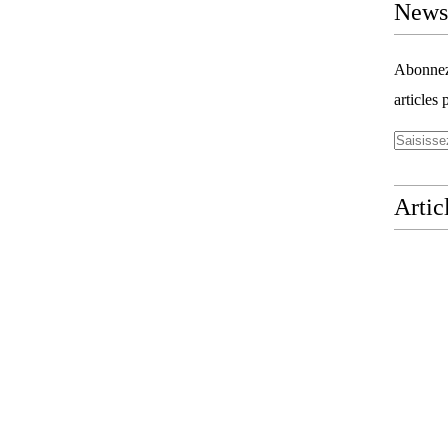
Newsl
Abonnez-
articles 
Artic