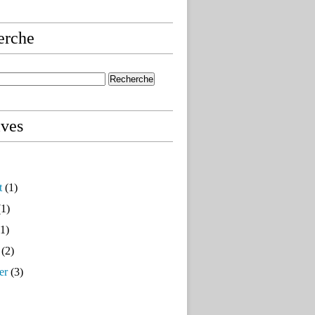
erche
ives
t
(1)
1)
1)
(2)
er
(3)