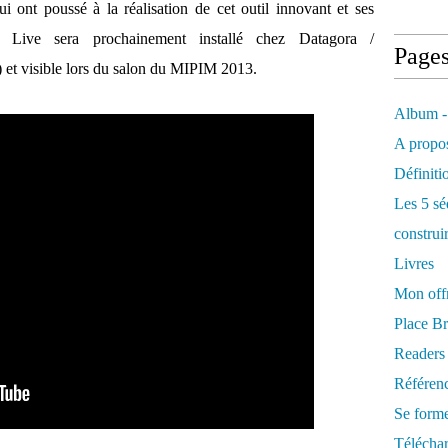
ui ont poussé à la réalisation de cet outil innovant et ses
art Live sera prochainement installé chez Datagora /
Page
) et visible lors du salon du MIPIM 2013.
Album -
A propos
Définiti
Les 5 sé
construi
Livres
Mon offr
Place Br
Readers
Référenc
Se form
Télécha