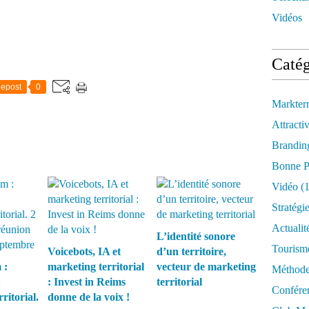
Vidéos
Catég
epost
0
Markter
Attractiv
Brandin
Bonne P
Vidéo
(1
Stratégi
Actualit
L’identité sonore
Tourism
Voicebots, IA et
d’un territoire,
 :
marketing territorial
vecteur de marketing
Méthod
: Invest in Reims
territorial
Confére
ritorial.
donne de la voix !