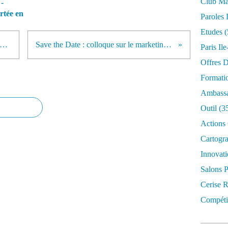
Club Mar
 -
rtée en
Paroles 
Etudes
(
b marketing territorial de l'ADETEM : à vos agendas !
Save the Date : colloque sur le marketing des places aéroportuaires
Paris Il
Offres D
Formati
Ambassa
Outil
(3
Actions 
Cartogr
Innovati
Salons P
Cerise R
Compétit