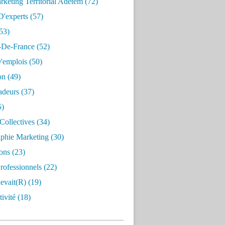
keting Territorial Adetem
(72)
D'experts
(57)
53)
e-De-France
(52)
'emplois
(50)
on
(49)
deurs
(37)
5)
Collectives
(34)
aphie Marketing
(30)
ons
(23)
rofessionnels
(22)
evait(r)
(19)
ivité
(18)