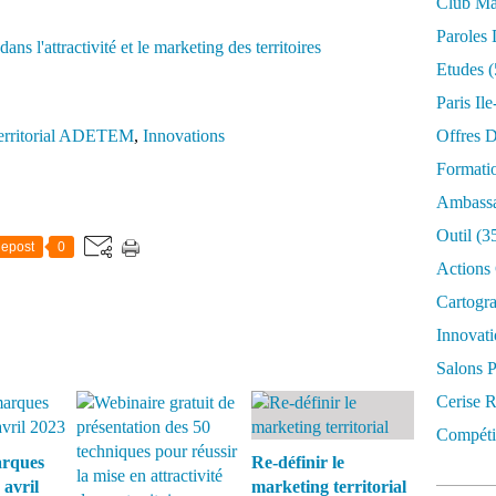
Club Mar
Paroles 
Etudes
(
Paris Il
territorial ADETEM
,
Innovations
Offres D
Formati
Ambassa
Outil
(3
epost
0
Actions 
Cartogr
Innovati
Salons P
Cerise R
Compétit
arques
Re-définir le
 avril
marketing territorial