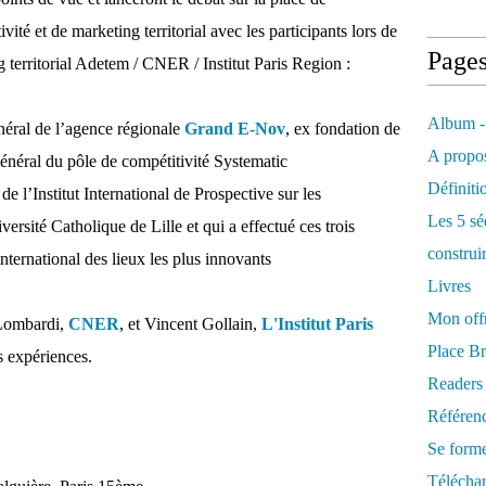
ivité et de marketing territorial avec les participants lors de
Page
 territorial Adetem / CNER / Institut Paris Region :
Album -
éral de l’agence régionale
Grand E-Nov
, ex fondation de
A propos
général du pôle de compétitivité Systematic
Définiti
 de l’Institut International de Prospective sur les
Les 5 sé
rsité Catholique de Lille et qui a effectué ces trois
construi
ternational des lieux les plus innovants
Livres
Mon offr
 Lombardi,
CNER
, et Vincent Gollain,
L'Institut Paris
Place Br
s expériences.
Readers
Référenc
Se form
Télécha