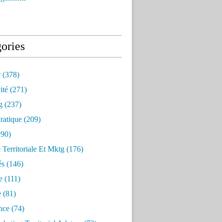
ories
r
(378)
ité
(271)
g
(237)
ratique
(209)
90)
e Territoriale Et Mktg
(176)
és
(146)
e
(111)
e
(81)
nce
(74)