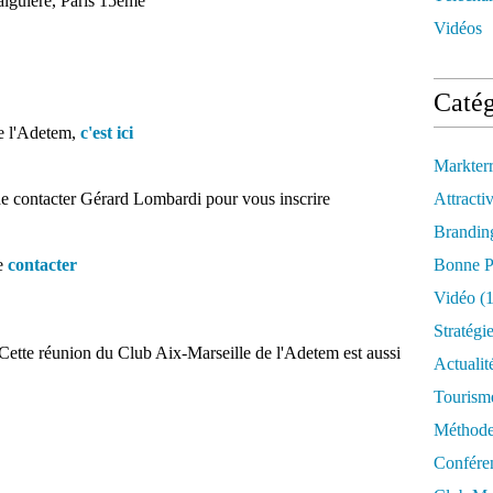
Falguière, Paris 15ème
Vidéos
Catég
de l'Adetem,
c'est ici
Markter
e contacter Gérard Lombardi pour vous inscrire
Attractiv
Brandin
me
contacter
Bonne P
Vidéo
(1
Stratégi
Cette réunion du Club Aix-Marseille de l'Adetem est aussi
Actualit
Tourism
Méthod
Confére