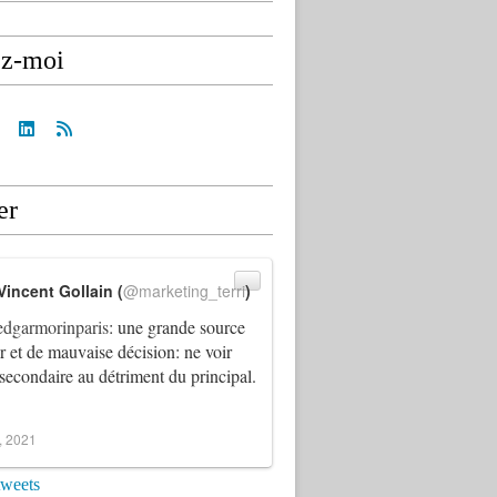
ez-moi
er
Vincent Gollain (
@marketing_terri
)
dgarmorinparis
: une grande source
ur et de mauvaise décision: ne voir
 secondaire au détriment du principal.
4, 2021
tweets