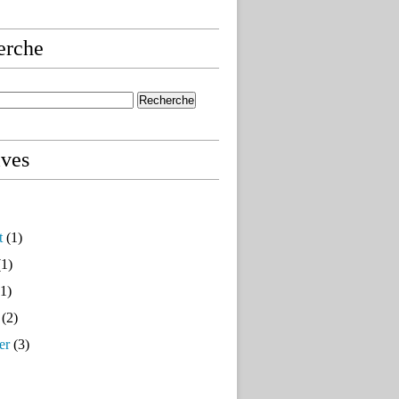
erche
ives
t
(1)
1)
1)
(2)
er
(3)