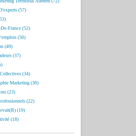
keting Territorial Adetem
(72)
D'experts
(57)
53)
e-De-France
(52)
'emplois
(50)
on
(49)
deurs
(37)
5)
Collectives
(34)
aphie Marketing
(30)
ons
(23)
rofessionnels
(22)
evait(r)
(19)
ivité
(18)