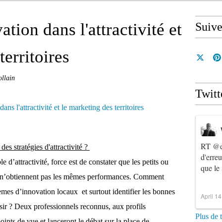
ation dans l'attractivité et
Suiv
territoires
ollain
Twitt
RT
@e
des stratégies d'attractivité ?
d'erre
le d’attractivité, force est de constater que les petits ou
que le
ue, n’obtiennent pas les mêmes performances. Comment
èmes d’innovation locaux et surtout identifier les bonnes
April 1
sir ? Deux professionnels reconnus, aux profils
Plus de 
ints de vue et lanceront le débat sur la place de