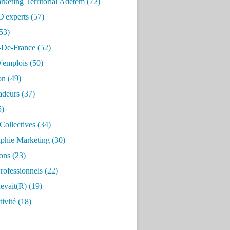
keting Territorial Adetem
(72)
D'experts
(57)
53)
e-De-France
(52)
'emplois
(50)
on
(49)
deurs
(37)
5)
Collectives
(34)
aphie Marketing
(30)
ons
(23)
rofessionnels
(22)
evait(r)
(19)
ivité
(18)