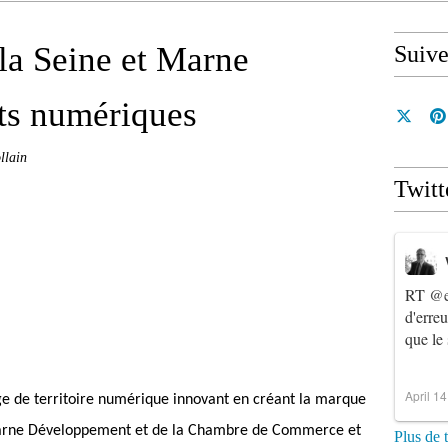
 la Seine et Marne
Suiv
ts numériques
llain
Twitt
RT
@e
d'erre
que le
April 1
e de territoire numérique innovant en créant la marque
t-Marne Développement et de la Chambre de Commerce et
Plus de 