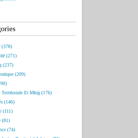
ories
r
(378)
ité
(271)
g
(237)
ratique
(209)
90)
e Territoriale Et Mktg
(176)
és
(146)
e
(111)
e
(81)
nce
(74)