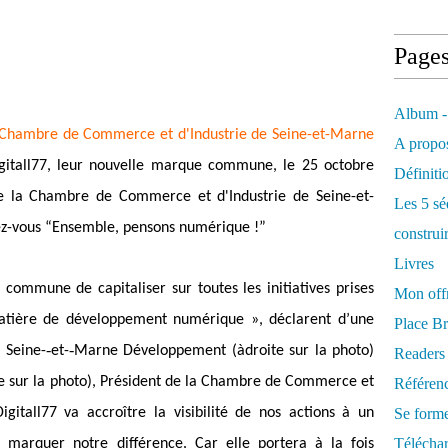
Page
Album -
Chambre de Commerce et d'Industrie de Seine-et-Marne
A propos
igitall77, leur nouvelle marque commune, le 25 octobre
Définiti
e la Chambre de Commerce et d'Industrie de Seine-et-
Les 5 sé
dez-vous “Ensemble, pensons numérique !”
construi
Livres
ommune de capitaliser sur toutes les initiatives prises
Mon offr
matière de développement numérique », déclarent d’une
Place Br
 Seine-­‐et-­‐Marne Développement (àdroite sur la photo)
Readers
e sur la photo), Président de la Chambre de Commerce et
Référenc
Digitall77 va accroître la visibilité de nos actions à un
Se form
Télécha
t marquer notre différence. Car elle portera à la fois