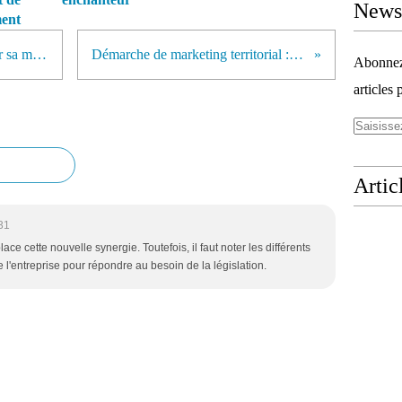
Newsl
ment
Collectivités : pas facile de trouver sa marque - La tribune
Démarche de marketing territorial : comment faire ?
Abonnez-
articles 
Artic
31
ce cette nouvelle synergie. Toutefois, il faut noter les différents
l'entreprise pour répondre au besoin de la législation.