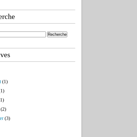
erche
ives
t
(1)
1)
1)
(2)
er
(3)