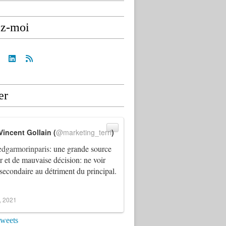
ez-moi
er
Vincent Gollain (
@marketing_terri
)
dgarmorinparis
: une grande source
ur et de mauvaise décision: ne voir
 secondaire au détriment du principal.
4, 2021
tweets