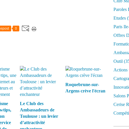
Club Mar
Paroles 
Etudes
(
Paris Il
epost
0
Offres D
Formati
Ambassa
Outil
(3
Actions 
Cartogr
Roquebrune-sur-
Innovati
Argens crève l'écran
Salons P
isme
Le Club des
Cerise R
wtips,
Ambassadeurs de
Compétit
ion
Toulouse : un levier
ervice
d’attractivité
t de
enchanteur