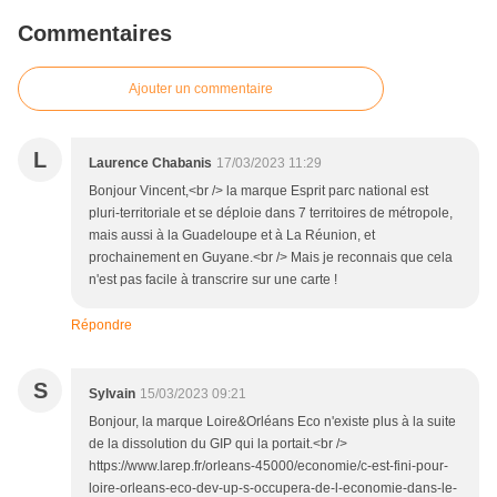
Commentaires
Ajouter un commentaire
L
Laurence Chabanis
17/03/2023 11:29
Bonjour Vincent,<br /> la marque Esprit parc national est
pluri-territoriale et se déploie dans 7 territoires de métropole,
mais aussi à la Guadeloupe et à La Réunion, et
prochainement en Guyane.<br /> Mais je reconnais que cela
n'est pas facile à transcrire sur une carte !
Répondre
S
Sylvain
15/03/2023 09:21
Bonjour, la marque Loire&Orléans Eco n'existe plus à la suite
de la dissolution du GIP qui la portait.<br />
https://www.larep.fr/orleans-45000/economie/c-est-fini-pour-
loire-orleans-eco-dev-up-s-occupera-de-l-economie-dans-le-