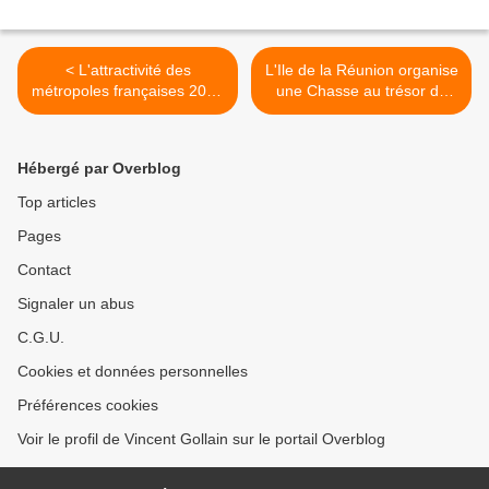
< L'attractivité des
L'Ile de la Réunion organise
métropoles françaises 2021
une Chasse au trésor de
par Arthur Loyd
Noël >
Hébergé par Overblog
Top articles
Pages
Contact
Signaler un abus
C.G.U.
Cookies et données personnelles
Préférences cookies
Voir le profil de Vincent Gollain sur le portail Overblog