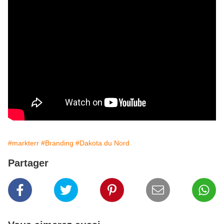
#markterr
#Branding
#Dakota du Nord
Partager