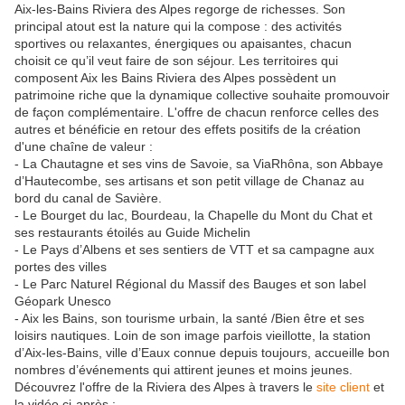
Aix-les-Bains Riviera des Alpes regorge de richesses. Son
principal atout est la nature qui la compose : des activités
sportives ou relaxantes, énergiques ou apaisantes, chacun
choisit ce qu’il veut faire de son séjour. Les territoires qui
composent Aix les Bains Riviera des Alpes possèdent un
patrimoine riche que la dynamique collective souhaite promouvoir
de façon complémentaire. L'offre de chacun renforce celles des
autres et bénéficie en retour des effets positifs de la création
d'une chaîne de valeur :
- La Chautagne et ses vins de Savoie, sa ViaRhôna, son Abbaye
d’Hautecombe, ses artisans et son petit village de Chanaz au
bord du canal de Savière.
- Le Bourget du lac, Bourdeau, la Chapelle du Mont du Chat et
ses restaurants étoilés au Guide Michelin
- Le Pays d’Albens et ses sentiers de VTT et sa campagne aux
portes des villes
- Le Parc Naturel Régional du Massif des Bauges et son label
Géopark Unesco
- Aix les Bains, son tourisme urbain, la santé /Bien être et ses
loisirs nautiques. Loin de son image parfois vieillotte, la station
d’Aix-les-Bains, ville d’Eaux connue depuis toujours, accueille bon
nombres d’événements qui attirent jeunes et moins jeunes.
Découvrez l'offre de la Riviera des Alpes à travers le
site client
et
la vidéo ci-après :