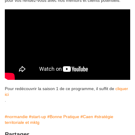
pour vos rendez-vous avec nos mentors et clients potentiels.
Pour redécouvrir la saison 1 de ce programme, il suffit de
cliquer
ici
.
#normandie
#start-up
#Bonne Pratique
#Caen
#stratégie
territoriale et mktg
Partager