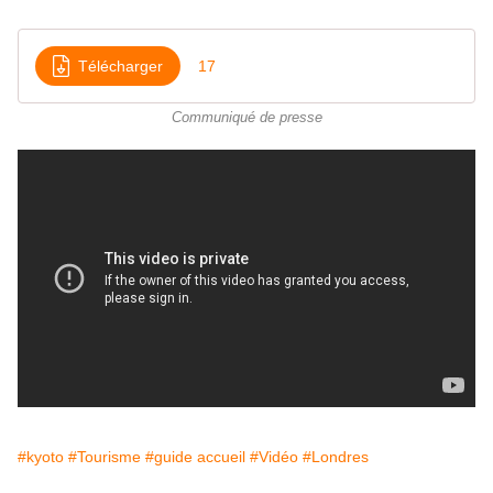
Télécharger
17
Communiqué de presse
#kyoto
#Tourisme
#guide accueil
#Vidéo
#Londres