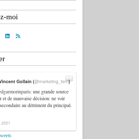
ez-moi
er
Vincent Gollain (
@marketing_terri
)
dgarmorinparis
: une grande source
ur et de mauvaise décision: ne voir
 secondaire au détriment du principal.
4, 2021
tweets