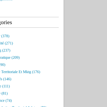
ories
r
(378)
ité
(271)
g
(237)
ratique
(209)
90)
e Territoriale Et Mktg
(176)
és
(146)
e
(111)
e
(81)
nce
(74)