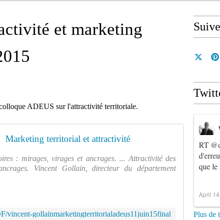
activité et marketing
Suiv
 2015
Twitt
olloque ADEUS sur l'attractivité territoriale.
Marketing territorial et attractivité
RT
@e
d'erre
oires : mirages, virages et ancrages. ... Attractivité des
que le
 ancrages. Vincent Gollain, directeur du département
April 1
DF/vincent-gollainmarketingterritorialadeus11juin15final
Plus de 