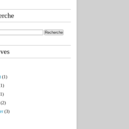
erche
ives
t
(1)
1)
1)
(2)
er
(3)