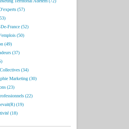
keting Territorial Adetem
(72)
D'experts
(57)
53)
e-De-France
(52)
'emplois
(50)
on
(49)
deurs
(37)
5)
Collectives
(34)
aphie Marketing
(30)
ons
(23)
rofessionnels
(22)
evait(r)
(19)
ivité
(18)