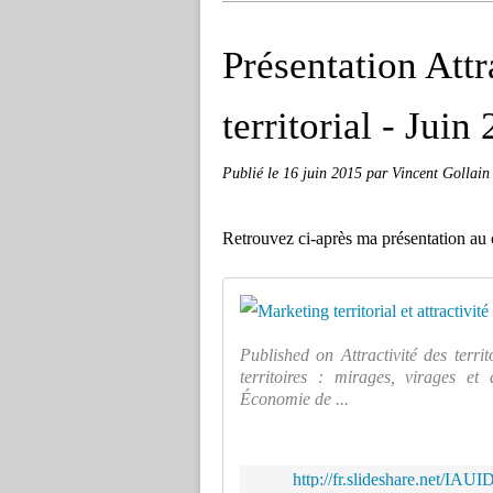
Présentation Attr
territorial - Juin
Publié le
16 juin 2015
par Vincent Gollain
Retrouvez ci-après ma présentation au c
Published on Attractivité des territ
territoires : mirages, virages et
Économie de ...
http://fr.slideshare.net/IAUI