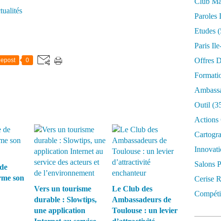
Club Mar
tualités
Paroles 
Etudes
(
Paris Il
Offres D
epost
0
Formati
Ambassa
Outil
(3
Actions 
Cartogr
Innovati
Salons P
 de
rme son
Cerise R
Vers un tourisme
Le Club des
Compétit
durable : Slowtips,
Ambassadeurs de
une application
Toulouse : un levier