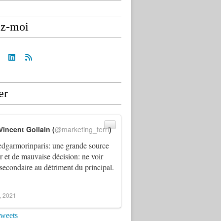
ez-moi
er
Vincent Gollain (
@marketing_terri
)
dgarmorinparis
: une grande source
ur et de mauvaise décision: ne voir
 secondaire au détriment du principal.
4, 2021
tweets