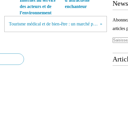
Internet au service
d’attractivité
Newsl
des acteurs et de
enchanteur
l’environnement
Abonnez-
Tourisme médical et de bien-être : un marché porteur d'opportunités
articles 
Artic