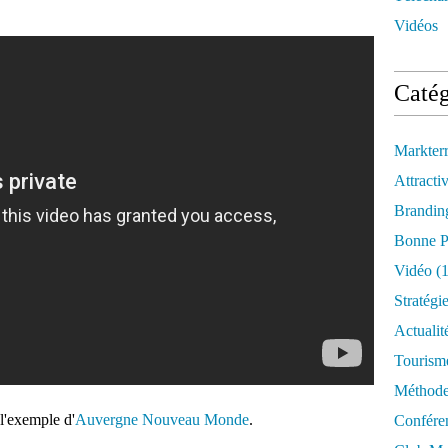
Vidéos
Catég
Markter
Attractiv
Brandin
Bonne P
Vidéo
(1
Stratégi
Actualit
Tourism
Méthod
 l'exemple d'
Auvergne Nouveau Monde
.
Confére