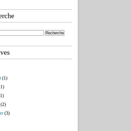
erche
ives
t
(1)
1)
1)
(2)
er
(3)