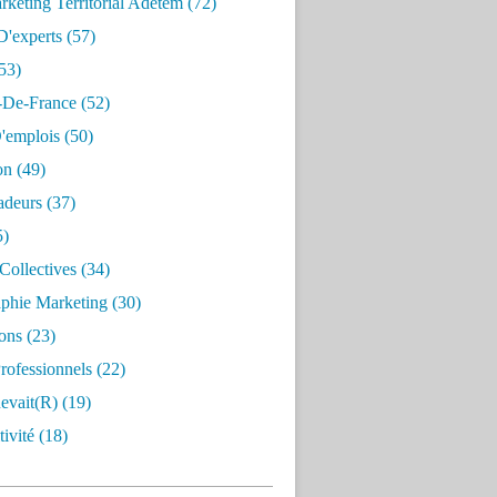
keting Territorial Adetem
(72)
D'experts
(57)
53)
e-De-France
(52)
'emplois
(50)
on
(49)
deurs
(37)
5)
Collectives
(34)
aphie Marketing
(30)
ons
(23)
rofessionnels
(22)
evait(r)
(19)
ivité
(18)