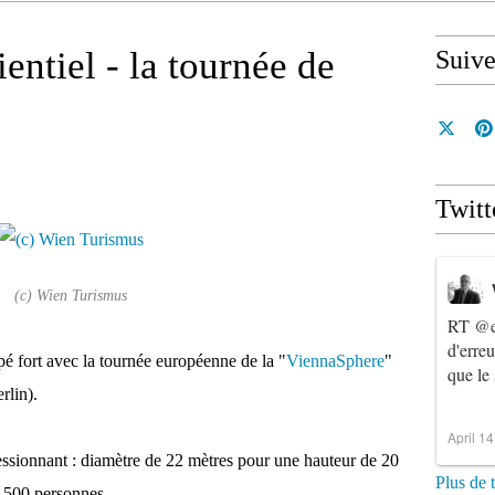
ntiel - la tournée de
Suiv
Twitt
(c) Wien Turismus
RT
@e
d'erre
é fort avec la tournée européenne de la "
ViennaSphere
"
que le
rlin).
April 1
ssionnant : diamètre de 22 mètres pour une hauteur de 20
Plus de 
r 500 personnes.