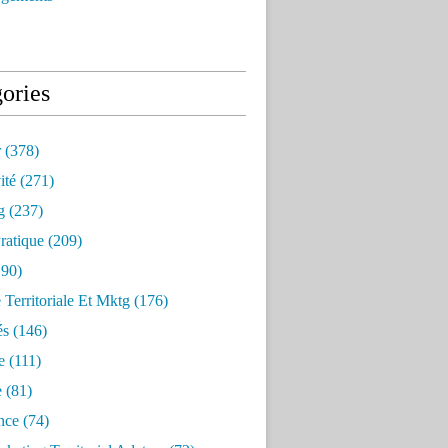
ories
r
(378)
ité
(271)
g
(237)
ratique
(209)
90)
e Territoriale Et Mktg
(176)
és
(146)
e
(111)
e
(81)
nce
(74)