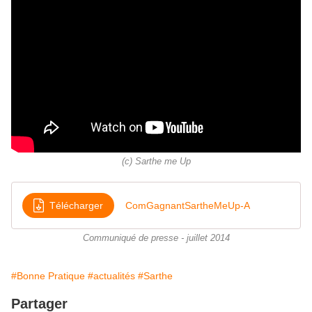
(c) Sarthe me Up
Télécharger
ComGagnantSartheMeUp-A
Communiqué de presse - juillet 2014
#Bonne Pratique
#actualités
#Sarthe
Partager