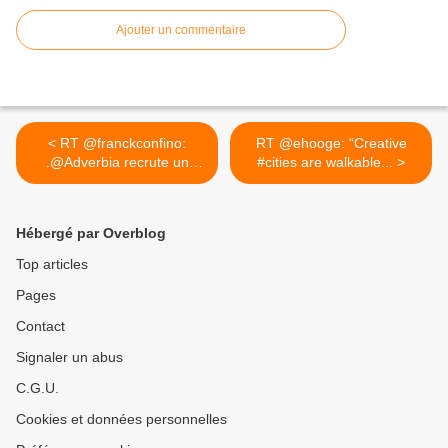
Ajouter un commentaire
< RT @franckconfino:
RT @ehooge: “Creative
.@Adverbia recrute un
#cities are walkable... >
stagiaire...
Hébergé par Overblog
Top articles
Pages
Contact
Signaler un abus
C.G.U.
Cookies et données personnelles