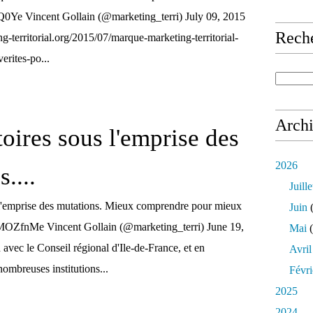
Q0Ye Vincent Gollain (@marketing_terri) July 09, 2015
Rech
g-territorial.org/2015/07/marque-marketing-territorial-
verites-po...
Arch
toires sous l'emprise des
2026
....
Juille
s l'emprise des mutations. Mieux comprendre pour mieux
Juin
(
ztpMOZfnMe Vincent Gollain (@marketing_terri) June 19,
Mai
(
avec le Conseil régional d'Ile-de-France, et en
Avril
nombreuses institutions...
Févri
2025
2024