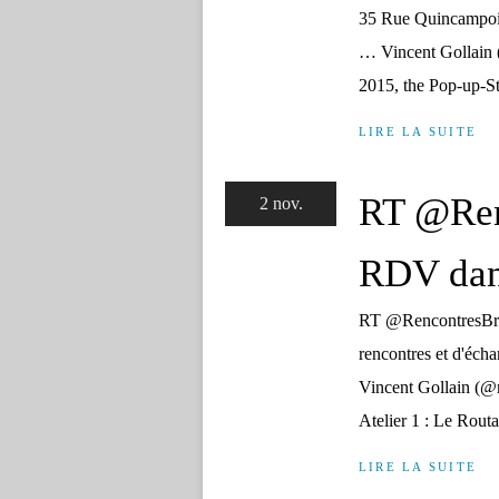
35 Rue Quincampoix
… Vincent Gollain 
2015, the Pop-up-St
LIRE LA SUITE
RT @Ren
2 nov.
RDV dans
RT @RencontresBri
rencontres et d'écha
Vincent Gollain (@m
Atelier 1 : Le Routa
LIRE LA SUITE