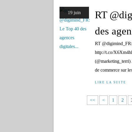
RT @dig
19 juin
des agenc
RT @digimind_FR: L
http://t.co/X6Xm4h
(@marketing_terri) 
de commerce sur les
LIRE LA SUITE
<<
<
1
2