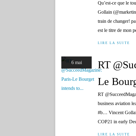
Qu’est-ce que le to
Gollain (@marketing_
train de changer! pa
est le titre de mon pe
LIRE LA SUITE
RT @Suc
6 mai
Le Bourg
RT @SucceedMagazin
business aviation l
#b… Vincent Gollai
COP21 in early Dece
LIRE LA SUITE