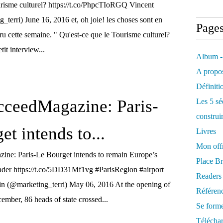
urisme culturel? https://t.co/PhpcTIoRGQ Vincent
terri) June 16, 2016 et, oh joie! les choses sont en
Page
ru cette semaine. " Qu'est-ce que le Tourisme culturel?
tit interview...
Album -
A propos
Définiti
ceedMagazine: Paris-
Les 5 sé
construi
et intends to...
Livres
Mon offr
e: Paris-Le Bourget intends to remain Europe’s
Place Br
eader https://t.co/5DD31Mf1vg #ParisRegion #airport
Readers
n (@marketing_terri) May 06, 2016 At the opening of
Référenc
mber, 86 heads of state crossed...
Se form
Télécha