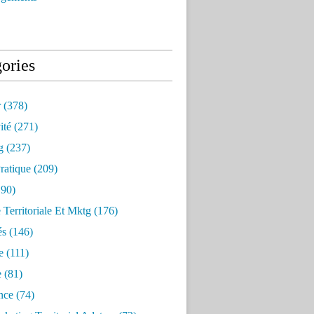
ories
r
(378)
ité
(271)
g
(237)
ratique
(209)
90)
e Territoriale Et Mktg
(176)
és
(146)
e
(111)
e
(81)
nce
(74)