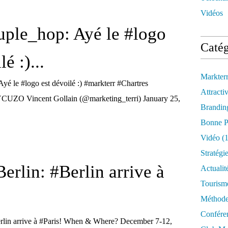
Vidéos
ple_hop: Ayé le #logo
Catég
é :)...
Markter
 le #logo est dévoilé :) #markterr #Chartres
Attractiv
YCUZO Vincent Gollain (@marketing_terri) January 25,
Brandin
Bonne P
Vidéo
(1
Stratégi
rlin: #Berlin arrive à
Actualit
Tourism
Méthod
Confére
lin arrive à #Paris! When & Where? December 7-12,