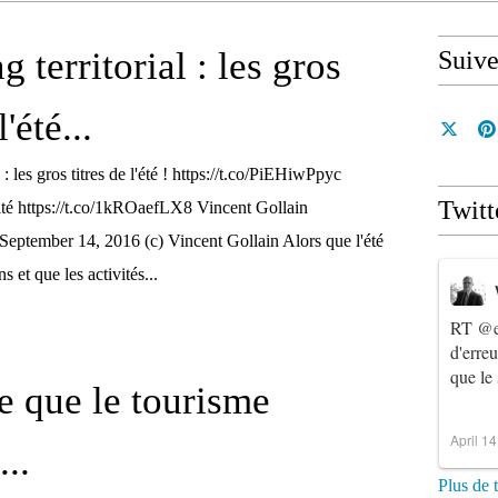
 territorial : les gros
Suiv
l'été...
 : les gros titres de l'été ! https://t.co/PiEHiwPpyc
Twitt
vité https://t.co/1kROaefLX8 Vincent Gollain
September 14, 2016 (c) Vincent Gollain Alors que l'été
s et que les activités...
RT
@e
d'erre
que le
e que le tourisme
April 1
...
Plus de 