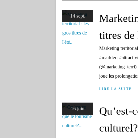
Marketing
14 sept.
titres de 
Marketing territorial
#markterr #attracti
(@marketing_terri) 
joue les prolongation
LIRE LA SUITE
Qu’est-c
16 juin
culturel?