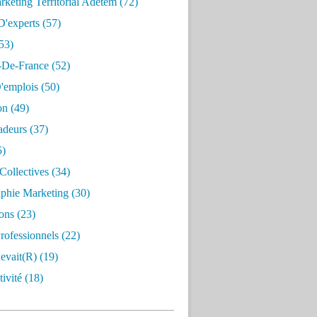
keting Territorial Adetem
(72)
D'experts
(57)
53)
e-De-France
(52)
'emplois
(50)
on
(49)
deurs
(37)
5)
Collectives
(34)
aphie Marketing
(30)
ons
(23)
rofessionnels
(22)
evait(r)
(19)
ivité
(18)