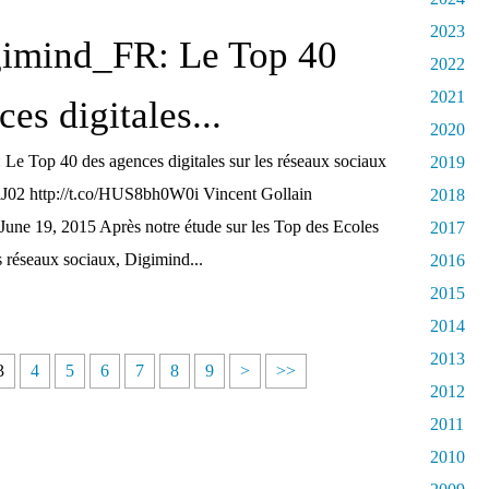
2023
imind_FR: Le Top 40
2022
2021
es digitales...
2020
e Top 40 des agences digitales sur les réseaux sociaux
2019
lJ02 http://t.co/HUS8bh0W0i Vincent Gollain
2018
June 19, 2015 Après notre étude sur les Top des Ecoles
2017
 réseaux sociaux, Digimind...
2016
2015
2014
2013
3
4
5
6
7
8
9
>
>>
2012
2011
2010