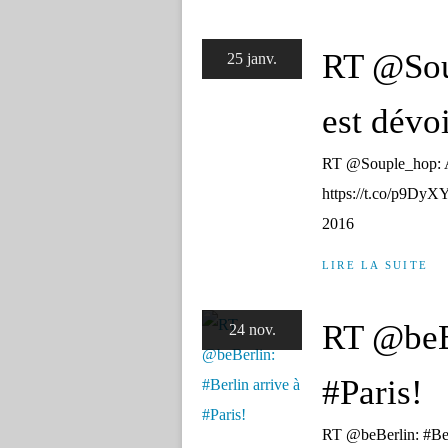
RT @Sou
25 janv.
est dévoil
RT @Souple_hop: Ayé
https://t.co/p9DyX
2016
LIRE LA SUITE
RT @beBe
24 nov.
#Paris!
RT @beBerlin: #Ber