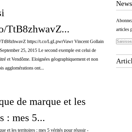
Newsl
si
Abonnez-
.co/TtB8zhwavZ...
articles 
.co/TtB8zhwavZ https://t.co/LgLpwrVawr Vincent Gollain
 September 25, 2015 Le second exemple est celui de
tré et Vendôme. Eloignées géographiquement et non
Artic
ois agglomérations ont...
ique de marque et les
es : mes 5...
e et les territoires : mes 5 vérités pour réussir -