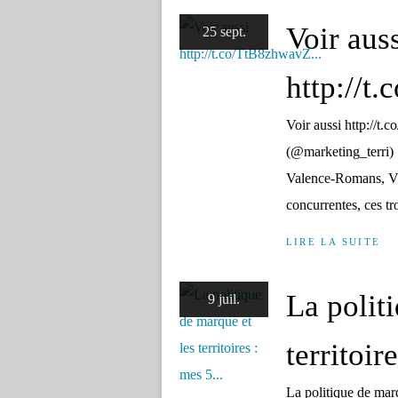
Voir aus
25 sept.
http://t
Voir aussi http://t
(@marketing_terri)
Valence-Romans, Vi
concurrentes, ces tr
LIRE LA SUITE
La polit
9 juil.
territoir
La politique de marqu