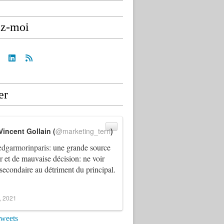
ez-moi
er
Vincent Gollain (
@marketing_terri
)
dgarmorinparis
: une grande source
ur et de mauvaise décision: ne voir
 secondaire au détriment du principal.
4, 2021
tweets