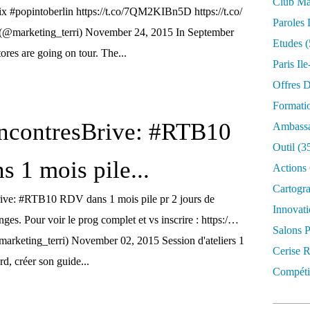
Club Mar
 #popintoberlin https://t.co/7QM2KIBn5D https://t.co/
Paroles 
(@marketing_terri) November 24, 2015 In September
Etudes
(
ores are going on tour. The...
Paris Il
Offres D
Formati
contresBrive: #RTB10
Ambassa
Outil
(3
 1 mois pile...
Actions 
Cartogr
ve: #RTB10 RDV dans 1 mois pile pr 2 jours de
Innovati
nges. Pour voir le prog complet et vs inscrire : https:/…
Salons P
arketing_terri) November 02, 2015 Session d'ateliers 1
Cerise R
rd, créer son guide...
Compétit