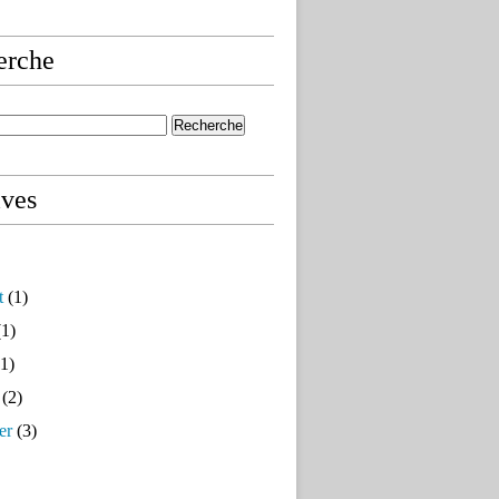
erche
ives
t
(1)
1)
1)
(2)
er
(3)