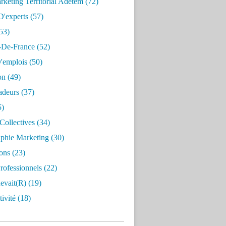
keting Territorial Adetem
(72)
D'experts
(57)
53)
e-De-France
(52)
'emplois
(50)
on
(49)
deurs
(37)
5)
Collectives
(34)
aphie Marketing
(30)
ons
(23)
rofessionnels
(22)
evait(r)
(19)
ivité
(18)