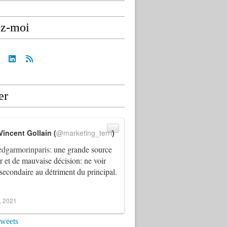
ez-moi
er
Vincent Gollain (
@marketing_terri
)
dgarmorinparis
: une grande source
ur et de mauvaise décision: ne voir
 secondaire au détriment du principal.
4, 2021
tweets