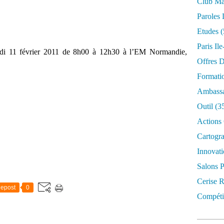
Club Mar
Paroles 
Etudes
(
Paris Il
redi 11 février 2011 de 8h00 à 12h30 à l’EM Normandie,
Offres D
Formati
Ambassa
Outil
(3
Actions 
Cartogr
Innovati
Salons P
Cerise R
epost
0
Compétit