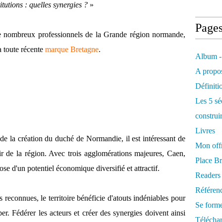
titutions : quelles synergies ?
»
Page
e nombreux professionnels de la Grande région normande,
a toute récente
marque Bretagne
.
Album -
A propos
Définiti
Les 5 sé
construi
Livres
e la création du duché de Normandie, il est intéressant de
Mon offr
enir de la région. Avec trois agglomérations majeures, Caen,
Place Br
e d'un potentiel économique diversifié et attractif.
Readers
Référenc
 reconnues, le territoire bénéficie d'atouts indéniables pour
Se form
per. Fédérer les acteurs et créer des synergies doivent ainsi
Télécha