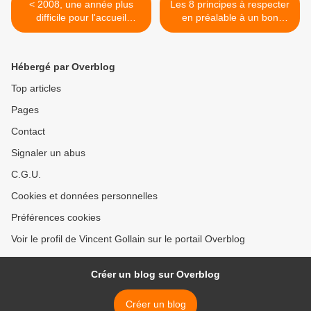
< 2008, une année plus
Les 8 principes à respecter
difficile pour l'accueil
en préalable à un bon
d'entreprises
marketing territorial >
internationales
Hébergé par Overblog
Top articles
Pages
Contact
Signaler un abus
C.G.U.
Cookies et données personnelles
Préférences cookies
Voir le profil de Vincent Gollain sur le portail Overblog
Créer un blog sur Overblog
Créer un blog