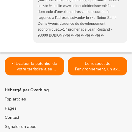
(ancienne version également), 2 possibilité : accès
sur<br /> le site www.seinesaintdenisavenir.fr ou
demande d’envoi en adressant un courrier à
l'agence à l'adresse suivante<br /> : Seine-Saint-
Denis Avenir, L'agence de développement
économique15-17 promenade Jean Rostand -
93000 BOBIGNY<br /> <br /> <br /> <br />
< Evaluer le potentiel de
Le respect de
votre territoire à se
l'environnement, un axe
marketer avec Cerise
stratégique de marketing >
Revait(r)
Hébergé par Overblog
Top articles
Pages
Contact
Signaler un abus