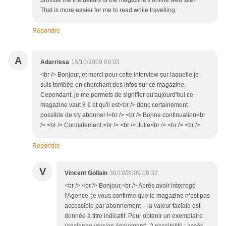
provide me the details of the magazine's online web site?
That is more easier for me to read while travelling.
Répondre
A
Adarrissa
15/10/2009 09:03
<br /> Bonjour, et merci pour cette interview sur laquelle je
suis tombée en cherchant des infos sur ce magazine.
Cependant, je me permets de signifier qu'aujourd'hui ce
magazine vaut 8 € et qu'il est<br /> donc certainement
possible de s'y abonner !<br /> <br /> Bonne continuation<br
/> <br /> Cordialement,<br /> <br /> Julie<br /> <br /> <br />
Répondre
V
Vincent Gollain
30/10/2009 08:32
<br /> <br /> Bonjour,<br /> Après avoir interrogé
l'Agence, je vous confirme que le magazine n’est pas
accessible par abonnement – la valeur faciale est
donnée à titre indicatif. Pour obtenir un exemplaire