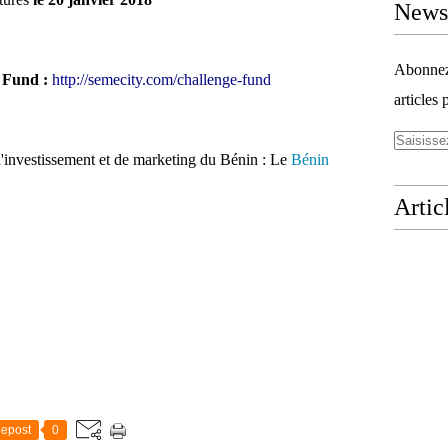
Newsl
Abonnez-
e Fund :
http://semecity.com/challenge-fund
articles 
'investissement et de marketing du Bénin : Le
Bénin
Artic
epost
0