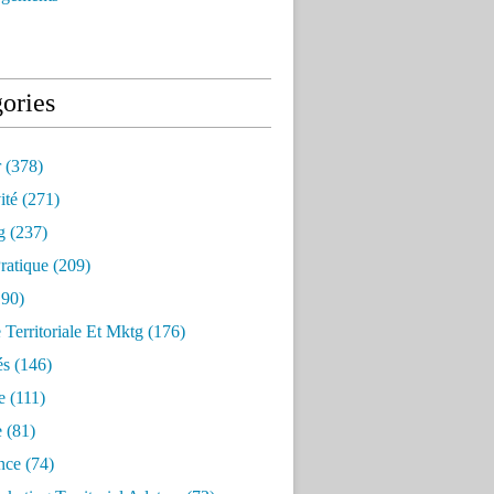
ories
r
(378)
ité
(271)
g
(237)
ratique
(209)
90)
e Territoriale Et Mktg
(176)
és
(146)
e
(111)
e
(81)
nce
(74)