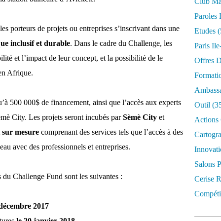
Club Mar
Paroles 
les porteurs de projets ou entreprises s’inscrivant dans une
Etudes
(
ue inclusif et durable
. Dans le cadre du Challenge, les
Paris Il
lité et l’impact de leur concept, et la possibilité de le
Offres D
en Afrique.
Formati
Ambassa
qu’à 500 000$ de financement, ainsi que l’accès aux experts
Outil
(3
èmè City. Les projets seront incubés par
Sèmè City
et
Actions 
 sur mesure
comprenant des services tels que l’accès à des
Cartogr
au avec des professionnels et entreprises.
Innovati
Salons P
s du Challenge Fund sont les suivantes :
Cerise R
Compétit
 décembre 2017
atures
le 20 janvier 2018