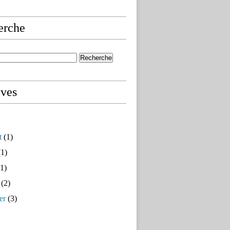
erche
ives
t
(1)
1)
1)
(2)
er
(3)