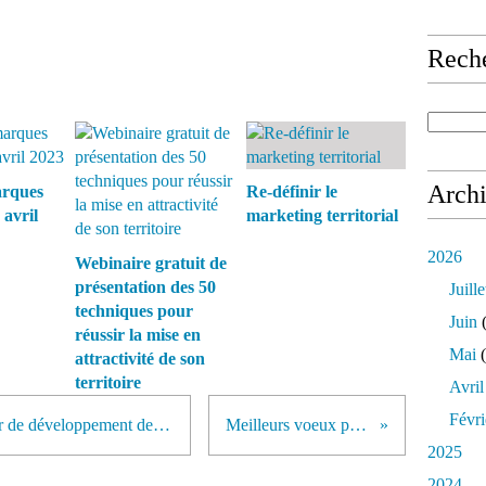
Rech
Arch
arques
Re-définir le
 avril
marketing territorial
2026
Webinaire gratuit de
présentation des 50
Juille
techniques pour
Juin
(
réussir la mise en
Mai
(
attractivité de son
territoire
Avril
Févri
23 Janvier 2018, la culture vecteur de développement de la Vallée de Seine
Meilleurs voeux pour 2018
2025
2024