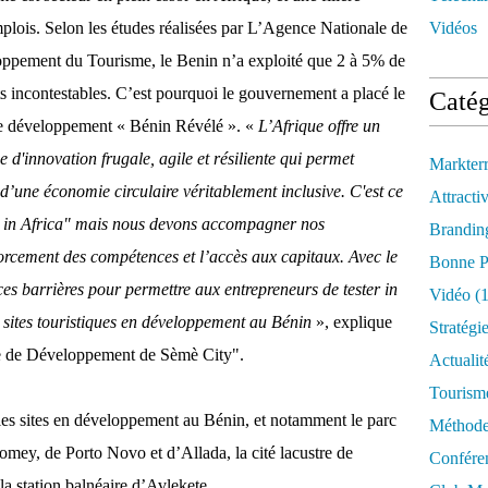
plois. Selon les études réalisées par L’Agence Nationale de
Vidéos
oppement du Tourisme, le Benin n’a exploité que 2 à 5% de
s incontestables. C’est pourquoi le gouvernement a placé le
Catég
e développement « Bénin Révélé ». «
L’Afrique offre un
 d'innovation frugale, agile et résiliente qui permet
Markter
 d’une économie circulaire véritablement inclusive. C'est ce
Attractiv
 in Africa" mais nous devons accompagner nos
Brandin
orcement des compétences et l’accès aux capitaux. Avec le
Bonne P
s barrières pour permettre aux entrepreneurs de tester in
Vidéo
(1
pt sites touristiques en développement au Bénin
», explique
Stratégi
ce de Développement de Sèmè City".
Actualit
Tourism
les sites en développement au Bénin, et notamment le parc
Méthod
omey, de Porto Novo et d’Allada, la cité lacustre de
Confére
la station balnéaire d’Avlekete.