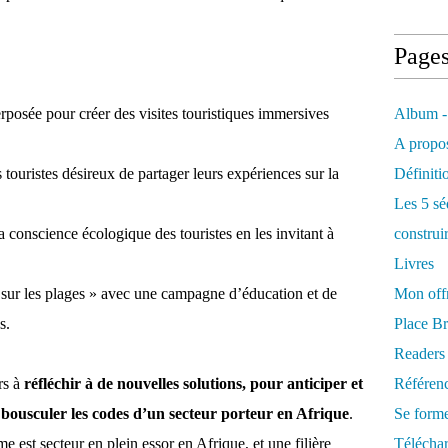
Page
rposée pour créer des visites touristiques immersives
Album -
A propos
 touristes désireux de partager leurs expériences sur la
Définiti
Les 5 sé
la conscience écologique des touristes en les invitant à
construi
Livres
t sur les plages » avec une campagne d’éducation et de
Mon offr
s.
Place Br
Readers
rs à
réfléchir à de nouvelles solutions, pour anticiper et
Référenc
et bousculer les codes d’un secteur porteur en Afrique
.
Se form
me est secteur en plein essor en Afrique, et une filière
Télécha