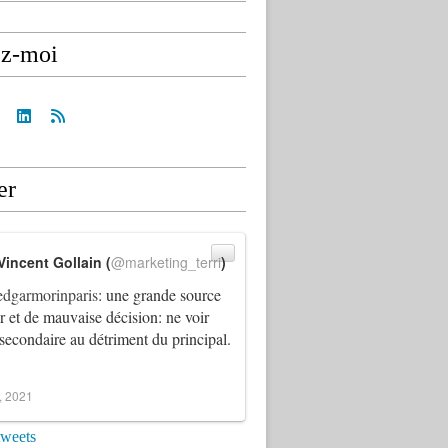
ez-moi
er
Vincent Gollain (
@marketing_terri
)
dgarmorinparis
: une grande source
ur et de mauvaise décision: ne voir
 secondaire au détriment du principal.
4, 2021
tweets