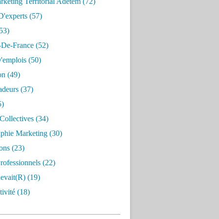
keting Territorial Adetem
(72)
D'experts
(57)
53)
e-De-France
(52)
'emplois
(50)
on
(49)
deurs
(37)
5)
Collectives
(34)
aphie Marketing
(30)
ons
(23)
rofessionnels
(22)
evait(r)
(19)
ivité
(18)