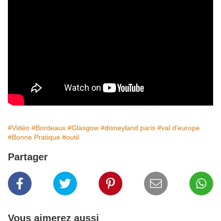
#Vidéo
#Bordeaux
#Glasgow
#disneyland paris
#val d'europe
#Bonne Pratique
#outil
Partager
Vous aimerez aussi