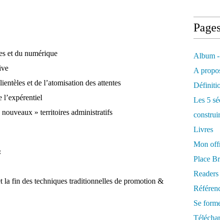
Page
ies et du numérique
Album -
ive
A propos
ientèles et de l’atomisation des attentes
Définiti
 l’expérentiel
Les 5 sé
 nouveaux » territoires administratifs
construi
Livres
Mon offr
:
Place Br
Readers
la fin des techniques traditionnelles de promotion &
Référenc
Se form
Télécha