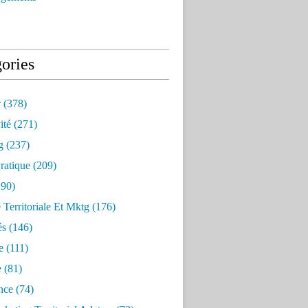
ories
r
(378)
ité
(271)
g
(237)
ratique
(209)
90)
e Territoriale Et Mktg
(176)
és
(146)
e
(111)
e
(81)
nce
(74)