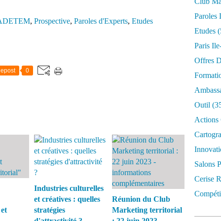
Club Mar
Paroles 
al ADETEM
,
Prospective
,
Paroles d'Experts
,
Etudes
Etudes
(
Paris Il
Offres D
epost
0
Formati
Ambassa
Outil
(3
Actions 
Cartogr
Innovati
Salons P
Cerise R
Industries culturelles
Compétit
et créatives : quelles
Réunion du Club
 et
stratégies
Marketing territorial
d'attractivité ?
: 22 juin 2023 -