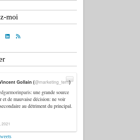
ez-moi
er
Vincent Gollain (
@marketing_terri
)
dgarmorinparis
: une grande source
ur et de mauvaise décision: ne voir
 secondaire au détriment du principal.
4, 2021
tweets