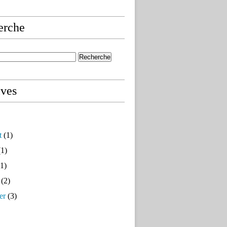
erche
ives
t
(1)
1)
1)
(2)
er
(3)