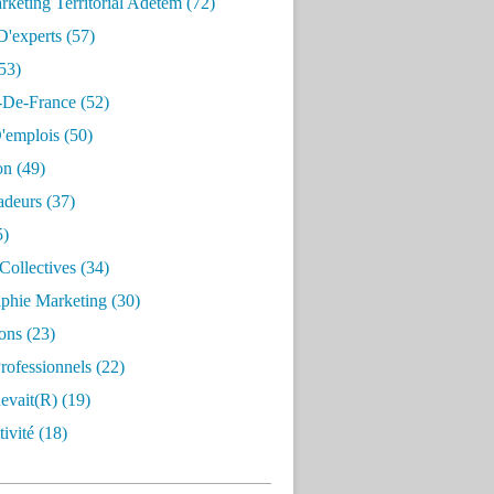
keting Territorial Adetem
(72)
D'experts
(57)
53)
e-De-France
(52)
'emplois
(50)
on
(49)
deurs
(37)
5)
Collectives
(34)
aphie Marketing
(30)
ons
(23)
rofessionnels
(22)
evait(r)
(19)
ivité
(18)