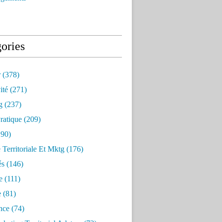
ories
r
(378)
ité
(271)
g
(237)
ratique
(209)
90)
e Territoriale Et Mktg
(176)
és
(146)
e
(111)
e
(81)
nce
(74)