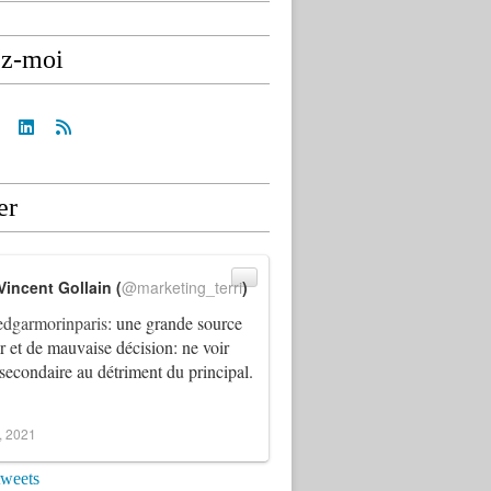
ez-moi
er
Vincent Gollain (
@marketing_terri
)
dgarmorinparis
: une grande source
ur et de mauvaise décision: ne voir
 secondaire au détriment du principal.
4, 2021
tweets