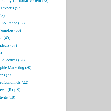
keting Territorial Adetem
(72)
D'experts
(57)
53)
e-De-France
(52)
'emplois
(50)
on
(49)
deurs
(37)
5)
Collectives
(34)
aphie Marketing
(30)
ons
(23)
rofessionnels
(22)
evait(r)
(19)
ivité
(18)