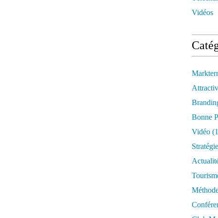
Vidéos
Catég
Markter
Attractiv
Brandin
Bonne P
Vidéo
(1
Stratégi
Actualit
Tourism
Méthod
Confére