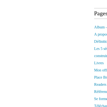
Page
Album -
A propos
Définiti
Les 5 sé
construi
Livres
Mon offr
Place Br
Readers
Référenc
Se form
Télécha