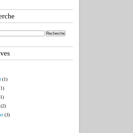
erche
ives
t
(1)
1)
1)
(2)
er
(3)