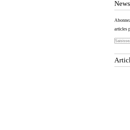
Newsl
Abonnez-
articles 
Artic