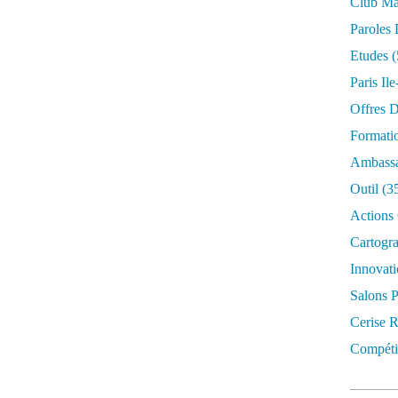
Club Mar
Paroles 
Etudes
(
Paris Il
Offres D
Formati
Ambassa
Outil
(3
Actions 
Cartogr
Innovati
Salons P
Cerise R
Compétit