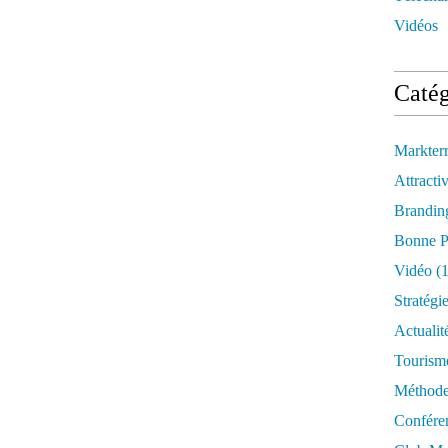
Vidéos
Catég
Markter
Attractiv
Brandin
Bonne P
Vidéo
(1
Stratégi
Actualit
Tourism
Méthod
Confére