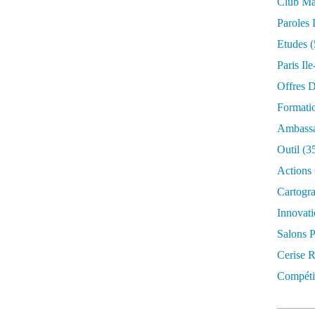
Club Mar
Paroles 
Etudes
(
Paris Il
Offres D
Formati
Ambassa
Outil
(3
Actions 
Cartogr
Innovati
Salons P
Cerise R
Compétit