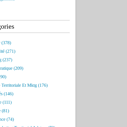
ories
r
(378)
ité
(271)
g
(237)
ratique
(209)
90)
e Territoriale Et Mktg
(176)
és
(146)
e
(111)
e
(81)
nce
(74)