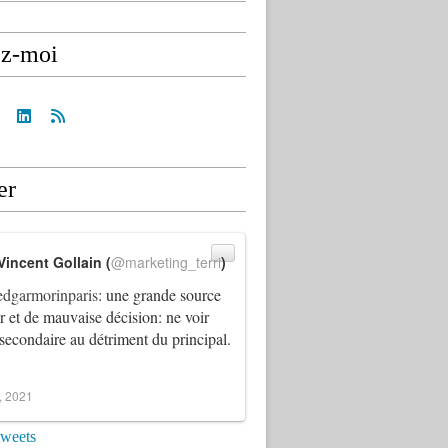
ez-moi
er
Vincent Gollain (
@marketing_terri
)
dgarmorinparis
: une grande source
ur et de mauvaise décision: ne voir
 secondaire au détriment du principal.
4, 2021
tweets