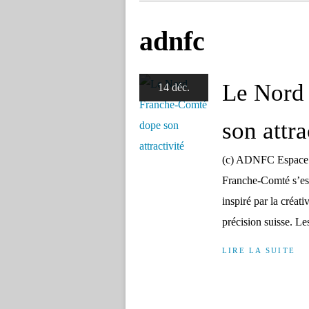
adnfc
Le Nord
14 déc.
son attra
(c) ADNFC Espace é
Franche-Comté s’est 
inspiré par la créati
précision suisse. Le
LIRE LA SUITE