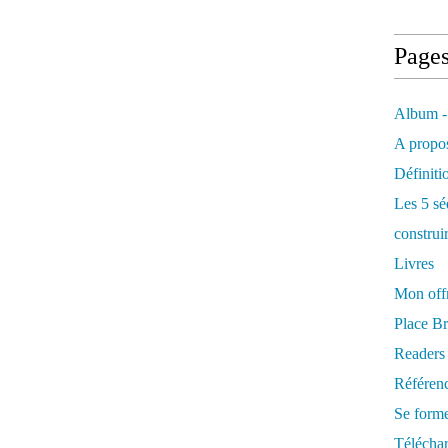
Page
Album -
A propos
Définiti
Les 5 sé
construi
Livres
Mon offr
Place Br
Readers
Référenc
Se form
Télécha