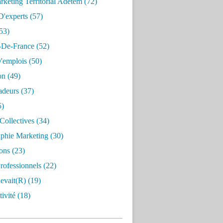
keting Territorial Adetem
(72)
D'experts
(57)
53)
e-De-France
(52)
'emplois
(50)
on
(49)
deurs
(37)
5)
Collectives
(34)
aphie Marketing
(30)
ons
(23)
rofessionnels
(22)
evait(r)
(19)
ivité
(18)