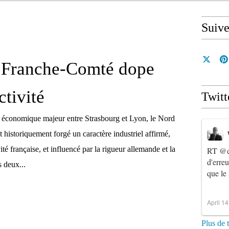
Suiv
 Franche-Comté dope
ctivité
Twitt
conomique majeur entre Strasbourg et Lyon, le Nord
historiquement forgé un caractère industriel affirmé,
vité française, et influencé par la rigueur allemande et la
RT
@e
d'erre
s deux...
que le
April 1
Plus de 