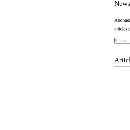
Newsl
Abonnez-
articles 
Artic