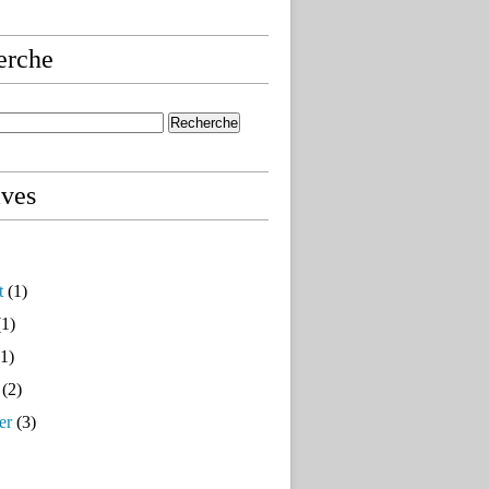
erche
ives
t
(1)
1)
1)
(2)
er
(3)