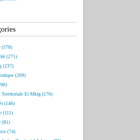
ories
r
(378)
ité
(271)
g
(237)
ratique
(209)
90)
e Territoriale Et Mktg
(176)
és
(146)
e
(111)
e
(81)
nce
(74)