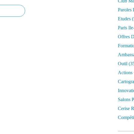
Club Mar
Paroles 
Etudes
(
Paris Il
Offres D
Formati
Ambassa
Outil
(3
Actions 
Cartogr
Innovati
Salons P
Cerise R
Compétit