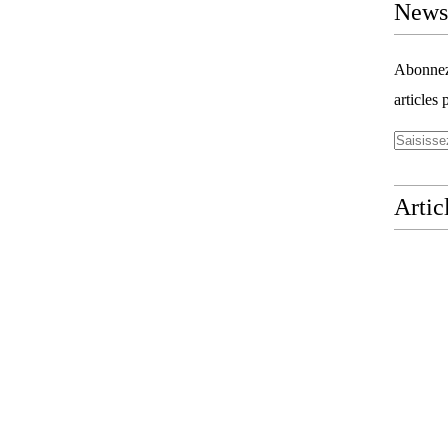
Newsl
Abonnez-
articles 
Artic