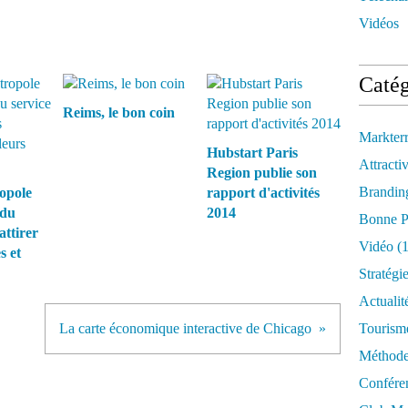
Vidéos
Catég
Reims, le bon coin
Markter
Hubstart Paris
Attractiv
Region publie son
Brandin
opole
rapport d'activités
 du
2014
Bonne P
attirer
Vidéo
(1
s et
Stratégi
Actualit
La carte économique interactive de Chicago
Tourism
Méthod
Confére