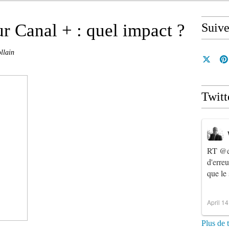
 Canal + : quel impact ?
Suiv
llain
Twitt
RT
@e
d'erre
que le
April 1
Plus de 