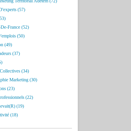
keting Territorial Adetem
(72)
D'experts
(57)
53)
e-De-France
(52)
'emplois
(50)
on
(49)
deurs
(37)
5)
Collectives
(34)
aphie Marketing
(30)
ons
(23)
rofessionnels
(22)
evait(r)
(19)
ivité
(18)