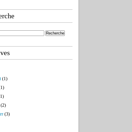
erche
ives
t
(1)
1)
1)
(2)
er
(3)