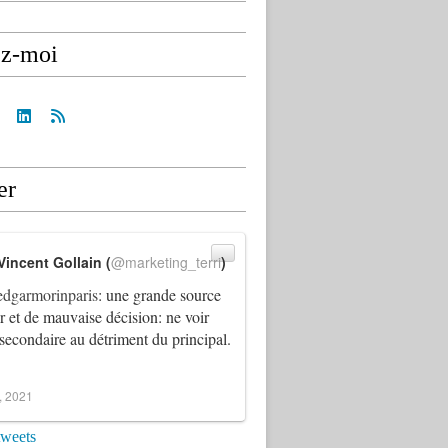
ez-moi
er
Vincent Gollain (
@marketing_terri
)
dgarmorinparis
: une grande source
ur et de mauvaise décision: ne voir
 secondaire au détriment du principal.
4, 2021
tweets