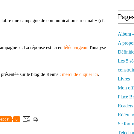
Page
octobre une campagne de communication sur canal + (cf.
Album -
A propos
campagne ? : La réponse est ici en
téléchargeant
l'analyse
Définiti
Les 5 sé
construi
présentée sur le blog de Reims :
merci de cliquer ici
.
Livres
Mon offr
Place Br
Readers
Référenc
epost
0
Se form
Télécha