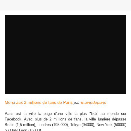
Merci aux 2 millions de fans de Paris
par
mairiedeparis
Paris est la ville la page d'une ville la plus "liké" au monde sur
Facebook. Avec plus de 2 millions de fans, la ville lumière dépasse
Berlin (1,5 million), Londres (195 000), Tokyo (94000), New-York (50000)
ou Only Lyon (16000).