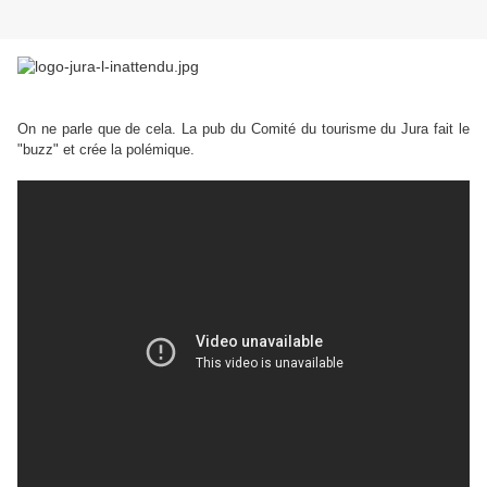
On ne parle que de cela. La pub du Comité du tourisme du Jura fait le
"buzz" et crée la polémique.