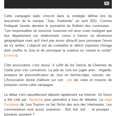
Cette campagne radio s'inscrit dans la stratégie définie lors du
lancement de la marque "Jura, l'inattendu" en avril 2011. Comme
l'indiquait l'année dernière le journaliste du Bulletin des communes :
"Les responsables du tourisme Jurassien ont ainsi voulu souligner que
leur département est relativement connu à travers sa dimension
géographique mais qu'il n'est pas assez attractif pour provoquer l'envie
de s'y arrêter. L'objectif est de combattre le déficit important d'image
dont souffre le Jura et de provoquer la surprise en venant le visiter"
(
source
).
Côté provocation, c'est réussi. Il suffit de lire l'article de Chiennes de
Garde pour s'en convaincre. La pub du Jura est jugée ainsi : ringarde,
tentative de personnification du Jura en femme-objet, sexiste, etc.
L'Association donne d'ailleurs sur son
site
les voies et moyens de
protester contre cette campagne.
Le débat s'est naturellement déporté rapidement sur Internet. Un forum
a été créé par
Newsring
pour permettre à tous de débattre. La
page
Facebook
de Jura Tourism se fait l'écho des avis des Internautes. Les
commentaires sont assez unanimes : Bof, bof, bof ... et pourquoi ,
pourquoi, pourquoi ?