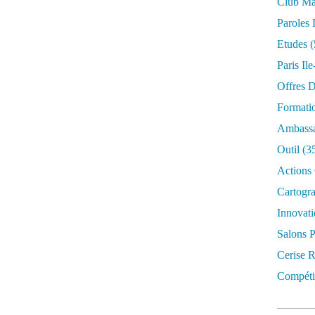
Club Mar
Paroles 
Etudes
(
Paris Il
Offres D
Formati
Ambassa
Outil
(3
Actions 
Cartogr
Innovati
Salons P
Cerise R
Compétit