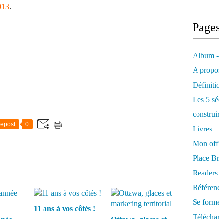
013
.
Page
Album -
A propos
Définiti
Les 5 sé
construi
epost
0
Livres
Mon offr
Place Br
Readers
Référenc
Se form
11 ans à vos côtés !
Télécha