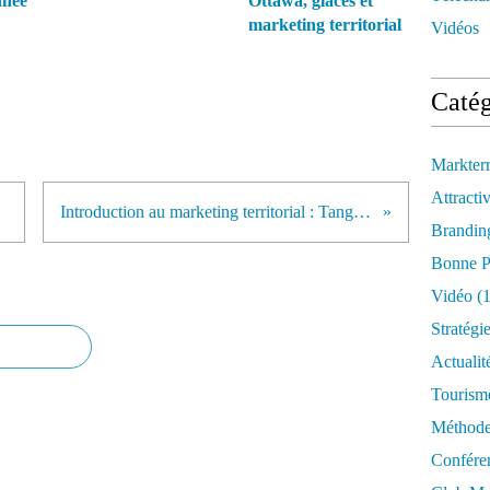
nnée
Ottawa, glaces et
marketing territorial
Vidéos
Catég
Markter
Attractiv
Introduction au marketing territorial : Tanger, 17 janvier 2013
Brandin
Bonne P
Vidéo
(1
Stratégi
Actualit
Tourism
Méthod
Confére