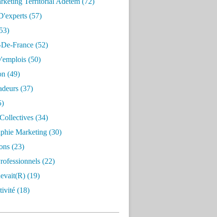
keting Territorial Adetem
(72)
D'experts
(57)
53)
e-De-France
(52)
'emplois
(50)
on
(49)
deurs
(37)
5)
Collectives
(34)
aphie Marketing
(30)
ons
(23)
rofessionnels
(22)
evait(r)
(19)
ivité
(18)