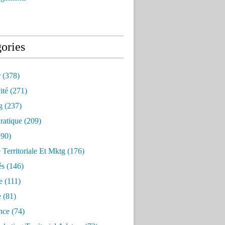
ories
r
(378)
ité
(271)
g
(237)
ratique
(209)
90)
e Territoriale Et Mktg
(176)
és
(146)
e
(111)
e
(81)
nce
(74)