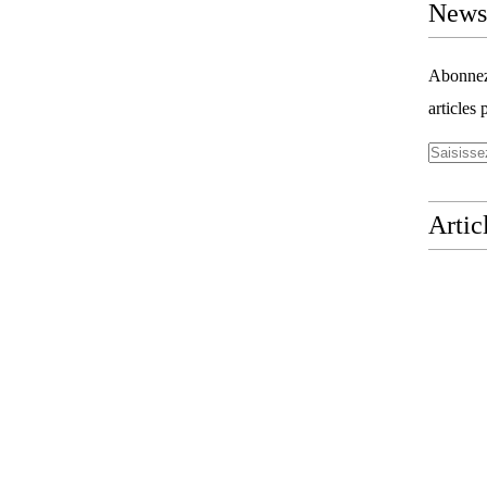
Newsl
Abonnez-
articles 
Artic