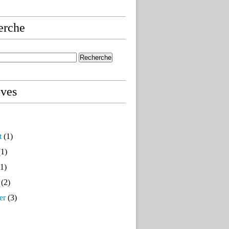
erche
ives
t
(1)
1)
1)
(2)
er
(3)