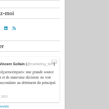
ez-moi
er
Vincent Gollain (
@marketing_terri
)
dgarmorinparis
: une grande source
ur et de mauvaise décision: ne voir
 secondaire au détriment du principal.
4, 2021
tweets