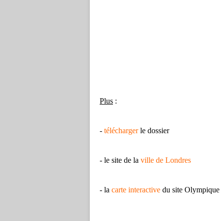
Plus
:
-
télécharger
le dossier
- le site de la
ville de Londres
- la
carte interactive
du site Olympique