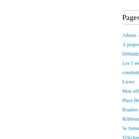
Page
Album -
A propos
Définiti
Les 5 sé
construi
Livres
Mon offr
Place Br
Readers
Référenc
Se form
Télécha