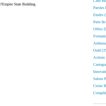
Club Mar
t l'Empire State Building.
Paroles 
Etudes
(
Paris Il
Offres D
Formati
Ambassa
Outil
(3
Actions 
Cartogr
Innovati
Salons P
Cerise R
Compétit