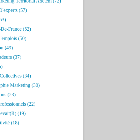
keting Territorial Adetem
(72)
D'experts
(57)
53)
e-De-France
(52)
'emplois
(50)
on
(49)
deurs
(37)
5)
Collectives
(34)
aphie Marketing
(30)
ons
(23)
rofessionnels
(22)
evait(r)
(19)
ivité
(18)