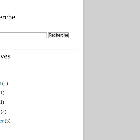
erche
ives
t
(1)
1)
1)
(2)
er
(3)