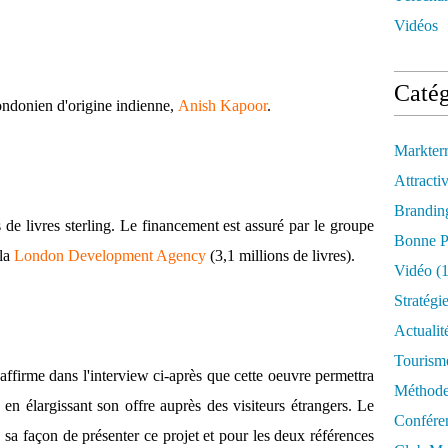
Vidéos
Catég
 londonien d'origine indienne,
Anish Kapoor
.
Markter
Attractiv
Brandin
s de livres sterling. Le financement est assuré par le groupe
Bonne P
 la
London Development Agency
(3,1 millions de livres).
Vidéo
(1
Stratégi
Actualit
Tourism
firme dans l'interview ci-après que cette oeuvre permettra
Méthod
 en élargissant son offre auprès des visiteurs étrangers. Le
Confére
s sa façon de présenter ce projet et pour les deux références