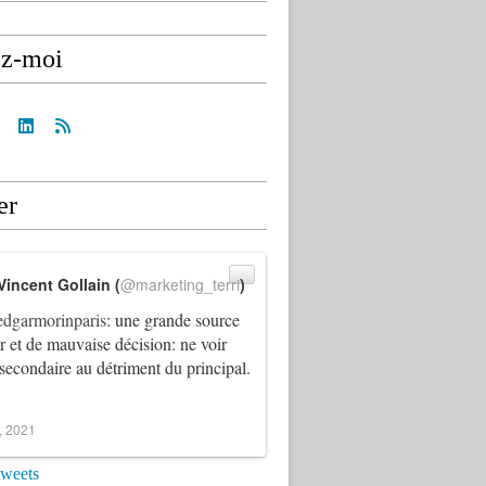
ez-moi
er
Vincent Gollain (
@marketing_terri
)
dgarmorinparis
: une grande source
ur et de mauvaise décision: ne voir
 secondaire au détriment du principal.
4, 2021
tweets