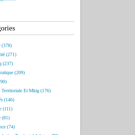
ories
r
(378)
ité
(271)
g
(237)
ratique
(209)
90)
e Territoriale Et Mktg
(176)
és
(146)
e
(111)
e
(81)
nce
(74)