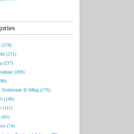
ories
r
(378)
ité
(271)
g
(237)
ratique
(209)
90)
e Territoriale Et Mktg
(176)
és
(146)
e
(111)
e
(81)
nce
(74)