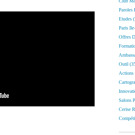
Club Mar
Paroles 
Etudes
(
Paris Il
Offres D
Formati
Ambassa
Outil
(3
Actions 
Cartogr
Innovati
Salons P
Cerise R
Compétit