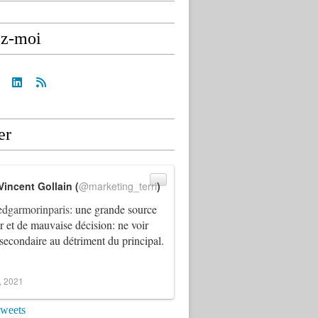
ez-moi
er
Vincent Gollain (
@marketing_terri
)
dgarmorinparis
: une grande source
ur et de mauvaise décision: ne voir
 secondaire au détriment du principal.
4, 2021
tweets