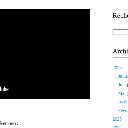
Rech
Arch
2026
Juille
Juin
(
Mai
(
Avril
Févri
2025
écembre) :
2024