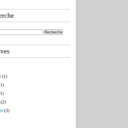
erche
ives
t
(1)
1)
1)
(2)
er
(3)