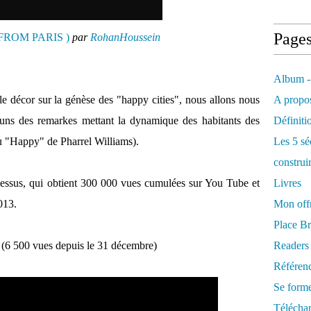
Page
E FROM PARIS )
par
RohanHoussein
Album -
le décor sur la génèse des "happy cities", nous allons nous
A propos
s uns des remarkes mettant la dynamique des habitants des
Définiti
u "Happy" de Pharrel Williams).
Les 5 sé
construi
-dessus, qui obtient 300 000 vues cumulées sur You Tube et
Livres
013.
Mon offr
Place Br
 (6 500 vues depuis le 31 décembre)
Readers
Référenc
Se form
Télécha