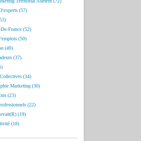
keting Territorial Adetem
(72)
D'experts
(57)
53)
e-De-France
(52)
'emplois
(50)
on
(49)
deurs
(37)
5)
Collectives
(34)
aphie Marketing
(30)
ons
(23)
rofessionnels
(22)
evait(r)
(19)
ivité
(18)