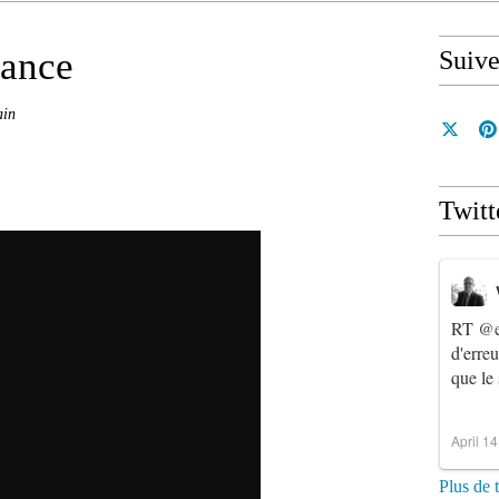
rance
Suiv
ain
Twitt
RT
@e
d'erre
que le
April 1
Plus de 