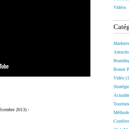
Vidéos
Catég
Markter
Attractiv
Brandin
Bonne P
Vidéo
(1
Stratégi
Actualit
Tourism
décembre 2013) :
Méthod
Confére