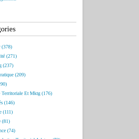
ories
r
(378)
ité
(271)
g
(237)
ratique
(209)
90)
e Territoriale Et Mktg
(176)
és
(146)
e
(111)
e
(81)
nce
(74)