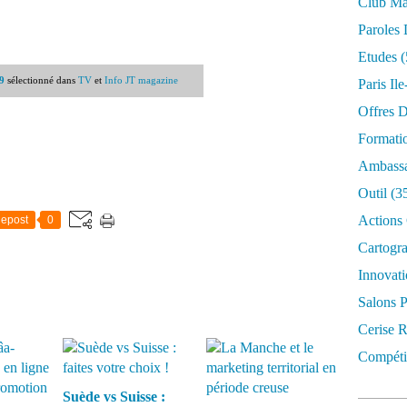
Club Mar
Paroles 
Etudes
(
9
sélectionné dans
TV
et
Info JT magazine
Paris Il
Offres D
Formati
Ambassa
Outil
(3
Actions 
epost
0
Cartogr
Innovati
Salons P
Cerise R
Compétit
Suède vs Suisse :