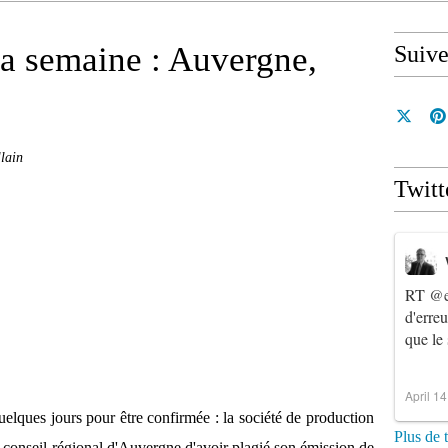
la semaine : Auvergne,
Suiv
lain
Twitt
RT
@e
d'erre
que le
April 1
uelques jours pour être confirmée : la société de production
Plus de 
conseil régional d'Auvergne d'avoir plagié son émission de