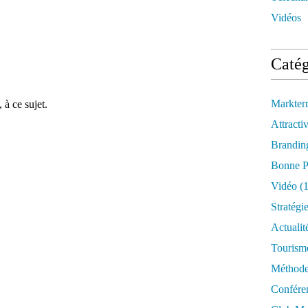
Vidéos
Catég
Markter
 à ce sujet.
Attractiv
Brandin
Bonne P
Vidéo
(1
Stratégi
Actualit
Tourism
Méthod
Confére