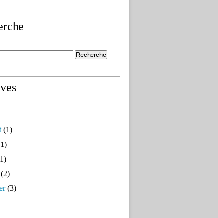
erche
ives
t
(1)
1)
1)
(2)
er
(3)