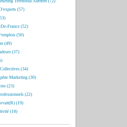
keting Territorial Adetem
(72)
D'experts
(57)
53)
e-De-France
(52)
'emplois
(50)
on
(49)
deurs
(37)
5)
Collectives
(34)
aphie Marketing
(30)
ons
(23)
rofessionnels
(22)
evait(r)
(19)
ivité
(18)