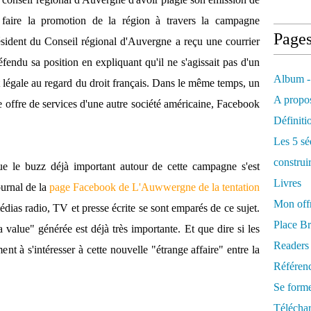
faire la promotion de la région à travers la campagne
Page
ésident du Conseil régional d'Auvergne a reçu une courrier
éfendu sa position en expliquant qu'il ne s'agissait pas d'un
Album -
t légale au regard du droit français. Dans le même temps, un
A propos
e offre de services d'une autre société américaine, Facebook
Définiti
Les 5 sé
construi
que le buzz déjà important autour de cette campagne s'est
Livres
journal de la
page Facebook de L'Auwwergne de la tentation
Mon offr
dias radio, TV et presse écrite se sont emparés de ce sujet.
Place Br
a value" générée est déjà très importante. Et que dire si les
Readers
 à s'intéresser à cette nouvelle "étrange affaire" entre la
Référenc
Se form
Télécha