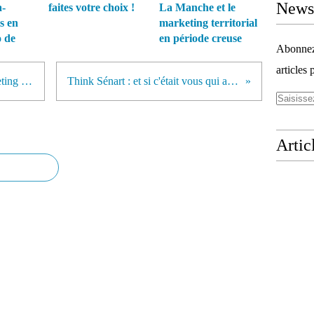
Newsl
-
faites votre choix !
La Manche et le
is en
marketing territorial
o de
en période creuse
Abonnez-
articles 
Deux nouveautés sur le site marketing territorial.org
Think Sénart : et si c'était vous qui aviez raison ?
Artic