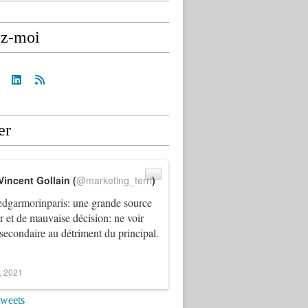
ez-moi
er
Vincent Gollain (
@marketing_terri
)
dgarmorinparis
: une grande source
ur et de mauvaise décision: ne voir
 secondaire au détriment du principal.
4, 2021
tweets