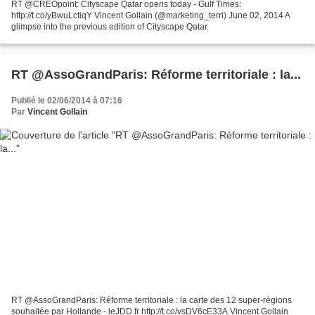
RT @CREOpoint: Cityscape Qatar opens today - Gulf Times:
http://t.co/yBwuLctiqY Vincent Gollain (@marketing_terri) June 02, 2014 A
glimpse into the previous edition of Cityscape Qatar.
RT @AssoGrandParis: Réforme territoriale : la...
Publié le 02/06/2014 à 07:16
Par
Vincent Gollain
RT @AssoGrandParis: Réforme territoriale : la carte des 12 super-régions
souhaitée par Hollande - leJDD.fr http://t.co/vsDV6cE33A Vincent Gollain