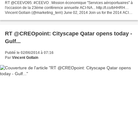
RT @CEEVO95: #CEEVO : Mission économique "Services aéroportuaires" à
l'occasion de la 23ème conférence annuelle ACI-NA... http://t.co/bHHRH…
Vincent Gollain (@marketing_terri) June 02, 2014 Join us for the 2014 ACI-
NA Annual Conference & Exhibition, September...
RT @CREOpoint: Cityscape Qatar opens today -
Gulf...
Publié le 02/06/2014 à 07:16
Par
Vincent Gollain