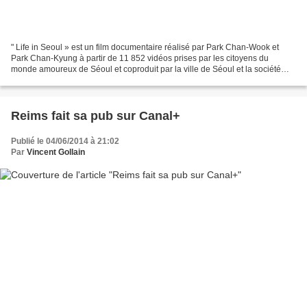
" Life in Seoul » est un film documentaire réalisé par Park Chan-Wook et
Park Chan-Kyung à partir de 11 852 vidéos prises par les citoyens du
monde amoureux de Séoul et coproduit par la ville de Séoul et la société
PARKing CHANce. A l'occasion de son...
Reims fait sa pub sur Canal+
Publié le 04/06/2014 à 21:02
Par
Vincent Gollain